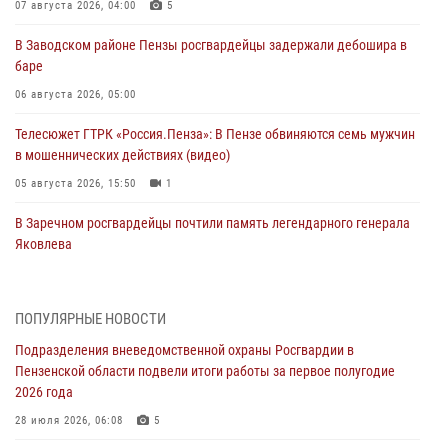
07 августа 2026, 04:00
5
В Заводском районе Пензы росгвардейцы задержали дебошира в
баре
06 августа 2026, 05:00
Телесюжет ГТРК «Россия.Пенза»: В Пензе обвиняются семь мужчин
в мошеннических действиях (видео)
05 августа 2026, 15:50
1
В Заречном росгвардейцы почтили память легендарного генерала
Яковлева
05 августа 2026, 07:00
Сотрудники пензенского ОМОН «Страж» познакомили участников
ПОПУЛЯРНЫЕ НОВОСТИ
сборов «Гвардеец» с вооружением и техникой Росгвардии
Подразделения вневедомственной охраны Росгвардии в
05 августа 2026, 06:15
6
Пензенской области подвели итоги работы за первое полугодие
2026 года
В Пензе сотрудники Росгвардии оказали помощь
дезориентированному пенсионеру
28 июля 2026, 06:08
5