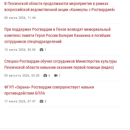
05 августа 2026, 04:00
В Пензенской области продолжаются мероприятия в рамках
всероссийской ведомственной акции «Каникулы с Росгвардией»
В Пензе при силовой поддержке Росгвардии пресечена
деятельность ОПГ, маскировавшейся под реабилитационный центр
09 июля 2026, 11:44
(видео)
При поддержке Росгвардии в Пензе возводят мемориальный
04 августа 2026, 07:05
4
1
комплекс памяти Героя России Валерия Канакина и погибших
сотрудников спецподразделений
В Управлении Росгвардии по Пензенской области подвели итоги
работы за первое полугодие 2026 года
10 июля 2026, 05:00
1
04 августа 2026, 06:08
Спецназ Росгвардии обучил сотрудников Министерства культуры
Пензенской области навыкам оказания первой помощи (видео)
03 августа 2026, 05:00
6
1
ФГУП «Охрана» Росгвардии совершенствует навыки
противодействия БПЛА
17 июля 2026, 07:47
3
Военнослужащие Росгвардии в Заречном приняли участие в
просветительской лекции Общества «Знание»
16 июля 2026, 05:00
2