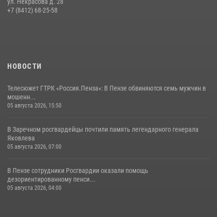
ул. Некрасова д. 28
В Пензе сотрудники Росгвардии обезвредили артиллерийский
+7 (8412) 68-25-58
боеприпас времен Великой Отечественной войны (видео)
13 июля 2026, 05:03
5
1
НОВОСТИ
Телесюжет ГТРК «Россия.Пенза»: В Пензе обвиняются семь мужчин в
мошенн...
05 августа 2026, 15:50
В Заречном росгвардейцы почтили память легендарного генерала
Яковлева
05 августа 2026, 07:00
В Пензе сотрудники Росгвардии оказали помощь
дезориентированному пенси...
05 августа 2026, 04:00