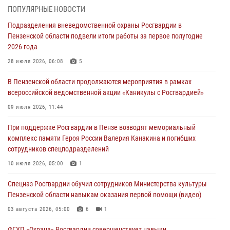
ПОПУЛЯРНЫЕ НОВОСТИ
Росгвардия обеспечила безопасность праздничных мероприятий в
Подразделения вневедомственной охраны Росгвардии в
День ВДВ в Пензе
Пензенской области подвели итоги работы за первое полугодие
03 августа 2026, 07:14
1
2026 года
В Пензе сотрудники Росгвардии задержали мужчину, который
28 июля 2026, 06:08
5
криками и нецензурной бранью напугал жильцов многоквартирного
В Пензенской области продолжаются мероприятия в рамках
дома
всероссийской ведомственной акции «Каникулы с Росгвардией»
03 августа 2026, 05:59
09 июля 2026, 11:44
Росгвардейцы Пензенской области отмечают 35-летие дежурной
При поддержке Росгвардии в Пензе возводят мемориальный
службы
комплекс памяти Героя России Валерия Канакина и погибших
03 августа 2026, 05:15
сотрудников спецподразделений
Спецназ Росгвардии обучил сотрудников Министерства культуры
10 июля 2026, 05:00
1
Пензенской области навыкам оказания первой помощи (видео)
Спецназ Росгвардии обучил сотрудников Министерства культуры
03 августа 2026, 05:00
6
1
Пензенской области навыкам оказания первой помощи (видео)
03 августа 2026, 05:00
6
1
ФГУП «Охрана» Росгвардии совершенствует навыки