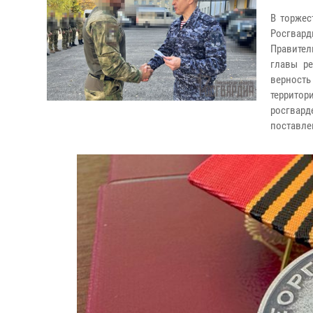
В торжес
Росгвард
Правител
главы ре
верност
территор
росгвар
поставле