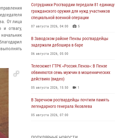
Сотрудники Росгвардии передали 81 единицу
управления
гражданского оружия для нужд участников
едседателя
специальной военной операции
ва. От лица
07 августа 2026, 04:00
5
 и отвагу,
 начальник
В Заводском районе Пензы росгвардейцы
благодарил
задержали дебошира в баре
выполнять
06 августа 2026, 05:00
Телесюжет ГТРК «Россия.Пенза»: В Пензе
обвиняются семь мужчин в мошеннических
действиях (видео)
05 августа 2026, 15:50
1
В Заречном росгвардейцы почтили память
легендарного генерала Яковлева
05 августа 2026, 07:00
Сотрудники пензенского ОМОН «Страж»
познакомили участников сборов «Гвардеец»
ПОПУЛЯРНЫЕ НОВОСТИ