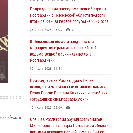
с вооружением и техникой Росгвардии
Подразделения вневедомственной охраны
05 августа 2026, 06:15
6
Росгвардии в Пензенской области подвели
итоги работы за первое полугодие 2026 года
В Пензе сотрудники Росгвардии оказали
помощь дезориентированному пенсионеру
28 июля 2026, 06:08
5
05 августа 2026, 04:00
В Пензенской области продолжаются
мероприятия в рамках всероссийской
В Пензе при силовой поддержке Росгвардии
ведомственной акции «Каникулы с
пресечена деятельность ОПГ,
Росгвардией»
маскировавшейся под реабилитационный
центр (видео)
09 июля 2026, 11:44
04 августа 2026, 07:05
4
1
При поддержке Росгвардии в Пензе
возводят мемориальный комплекс памяти
В Управлении Росгвардии по Пензенской
Героя России Валерия Канакина и погибших
области подвели итоги работы за первое
сотрудников спецподразделений
полугодие 2026 года
10 июля 2026, 05:00
1
04 августа 2026, 06:08
кой области
Спецназ Росгвардии обучил сотрудников
Росгвардия обеспечила безопасность
Министерства культуры Пензенской области
праздничных мероприятий в День ВДВ в
навыкам оказания первой помощи (видео)
Пензе