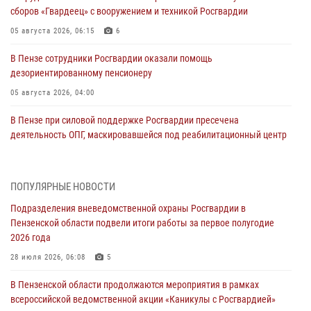
сборов «Гвардеец» с вооружением и техникой Росгвардии
05 августа 2026, 06:15
6
В Пензе сотрудники Росгвардии оказали помощь
дезориентированному пенсионеру
05 августа 2026, 04:00
В Пензе при силовой поддержке Росгвардии пресечена
деятельность ОПГ, маскировавшейся под реабилитационный центр
(видео)
04 августа 2026, 07:05
4
1
ПОПУЛЯРНЫЕ НОВОСТИ
В Управлении Росгвардии по Пензенской области подвели итоги
Подразделения вневедомственной охраны Росгвардии в
работы за первое полугодие 2026 года
Пензенской области подвели итоги работы за первое полугодие
04 августа 2026, 06:08
2026 года
Росгвардия обеспечила безопасность праздничных мероприятий в
28 июля 2026, 06:08
5
День ВДВ в Пензе
В Пензенской области продолжаются мероприятия в рамках
03 августа 2026, 07:14
1
всероссийской ведомственной акции «Каникулы с Росгвардией»