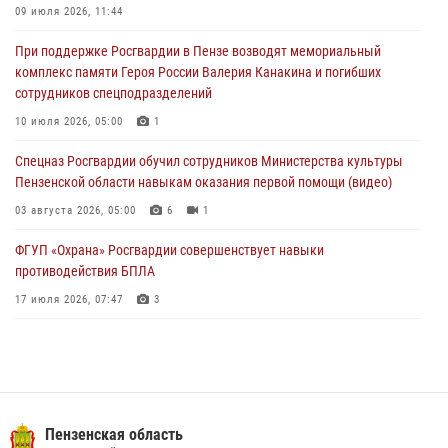
В Пензе сотрудники Росгвардии задержали мужчину, который
09 июля 2026, 11:44
криками и нецензурной бранью напугал жильцов многоквартирного
При поддержке Росгвардии в Пензе возводят мемориальный
дома
комплекс памяти Героя России Валерия Канакина и погибших
03 августа 2026, 05:59
сотрудников спецподразделений
Росгвардейцы Пензенской области отмечают 35-летие дежурной
10 июля 2026, 05:00
1
службы
Спецназ Росгвардии обучил сотрудников Министерства культуры
03 августа 2026, 05:15
Пензенской области навыкам оказания первой помощи (видео)
03 августа 2026, 05:00
6
1
ФГУП «Охрана» Росгвардии совершенствует навыки
противодействия БПЛА
17 июля 2026, 07:47
3
Военнослужащие Росгвардии в Заречном приняли участие в
просветительской лекции Общества «Знание»
16 июля 2026, 05:00
2
Пензенский спецназ Росгвардии готовит студентов к окружному
Пензенская область