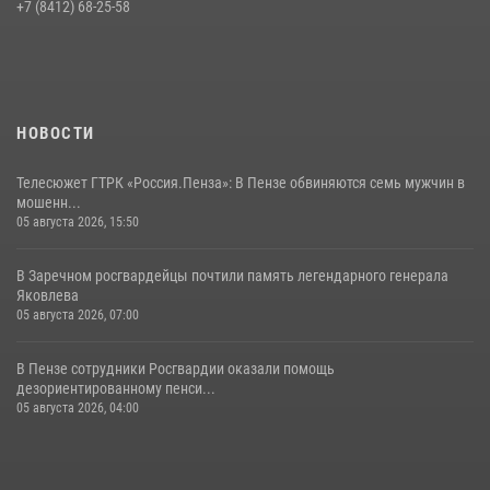
В Пензе сотрудники Росгвардии обезвредили артиллерийский
+7 (8412) 68-25-58
боеприпас времен Великой Отечественной войны (видео)
13 июля 2026, 05:03
5
1
НОВОСТИ
Телесюжет ГТРК «Россия.Пенза»: В Пензе обвиняются семь мужчин в
мошенн...
05 августа 2026, 15:50
В Заречном росгвардейцы почтили память легендарного генерала
Яковлева
05 августа 2026, 07:00
В Пензе сотрудники Росгвардии оказали помощь
дезориентированному пенси...
05 августа 2026, 04:00