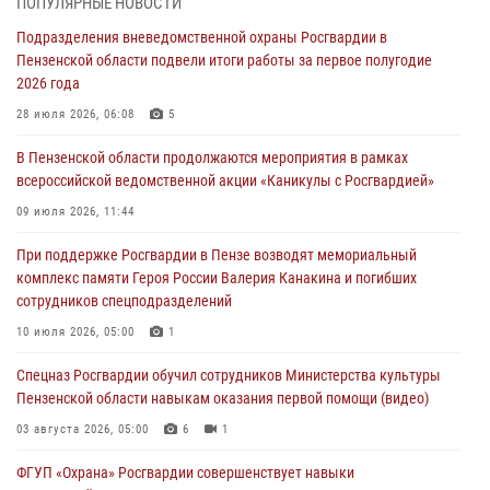
ПОПУЛЯРНЫЕ НОВОСТИ
Росгвардия обеспечила безопасность праздничных мероприятий в
Подразделения вневедомственной охраны Росгвардии в
День ВДВ в Пензе
Пензенской области подвели итоги работы за первое полугодие
03 августа 2026, 07:14
1
2026 года
В Пензе сотрудники Росгвардии задержали мужчину, который
28 июля 2026, 06:08
5
криками и нецензурной бранью напугал жильцов многоквартирного
В Пензенской области продолжаются мероприятия в рамках
дома
всероссийской ведомственной акции «Каникулы с Росгвардией»
03 августа 2026, 05:59
09 июля 2026, 11:44
Росгвардейцы Пензенской области отмечают 35-летие дежурной
При поддержке Росгвардии в Пензе возводят мемориальный
службы
комплекс памяти Героя России Валерия Канакина и погибших
03 августа 2026, 05:15
сотрудников спецподразделений
Спецназ Росгвардии обучил сотрудников Министерства культуры
10 июля 2026, 05:00
1
Пензенской области навыкам оказания первой помощи (видео)
Спецназ Росгвардии обучил сотрудников Министерства культуры
03 августа 2026, 05:00
6
1
Пензенской области навыкам оказания первой помощи (видео)
03 августа 2026, 05:00
6
1
ФГУП «Охрана» Росгвардии совершенствует навыки