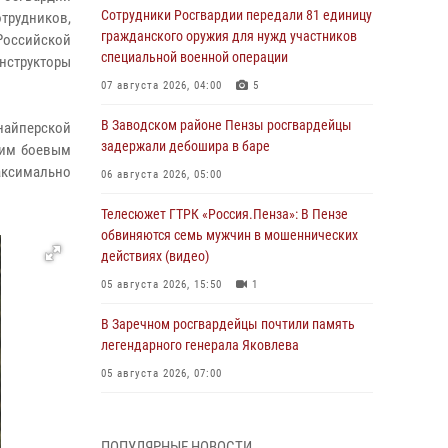
Сотрудники Росгвардии передали 81 единицу
трудников,
гражданского оружия для нужд участников
 Российской
специальной военной операции
нструкторы
07 августа 2026, 04:00
5
В Заводском районе Пензы росгвардейцы
найперской
задержали дебошира в баре
оим боевым
аксимально
06 августа 2026, 05:00
Телесюжет ГТРК «Россия.Пенза»: В Пензе
обвиняются семь мужчин в мошеннических
действиях (видео)
05 августа 2026, 15:50
1
В Заречном росгвардейцы почтили память
легендарного генерала Яковлева
05 августа 2026, 07:00
Сотрудники пензенского ОМОН «Страж»
познакомили участников сборов «Гвардеец»
ПОПУЛЯРНЫЕ НОВОСТИ