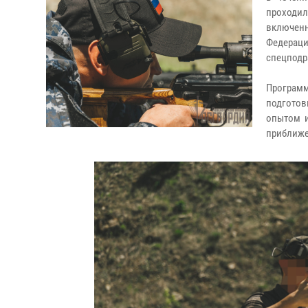
проходил
включенн
Федераци
спецподр
Програм
подготов
опытом и
приближе