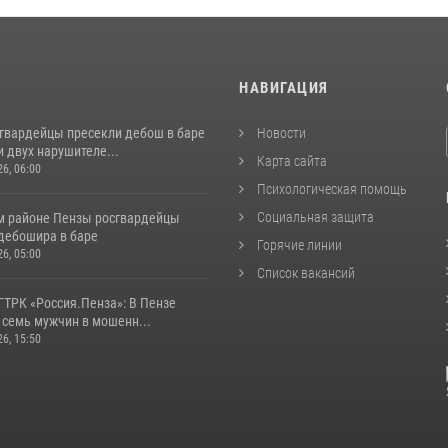
И
НАВИГАЦИЯ
сгвардейцы пресекли дебош в баре
Новости
 двух нарушителе...
Карта сайта
26, 06:00
Психологическая помощь
Социальная защита
м районе Пензы росгвардейцы
дебошира в баре
Горячие линии
26, 05:00
Список вакансий
ГТРК «Россия.Пенза»: В Пензе
 семь мужчин в мошенн...
26, 15:50