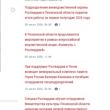
с вооружением и техникой Росгвардии
Подразделения вневедомственной охраны
05 августа 2026, 06:15
6
Росгвардии в Пензенской области подвели
итоги работы за первое полугодие 2026 года
В Пензе сотрудники Росгвардии оказали
помощь дезориентированному пенсионеру
28 июля 2026, 06:08
5
05 августа 2026, 04:00
В Пензенской области продолжаются
мероприятия в рамках всероссийской
В Пензе при силовой поддержке Росгвардии
ведомственной акции «Каникулы с
пресечена деятельность ОПГ,
Росгвардией»
маскировавшейся под реабилитационный
центр (видео)
09 июля 2026, 11:44
04 августа 2026, 07:05
4
1
При поддержке Росгвардии в Пензе
возводят мемориальный комплекс памяти
В Управлении Росгвардии по Пензенской
Героя России Валерия Канакина и погибших
области подвели итоги работы за первое
сотрудников спецподразделений
полугодие 2026 года
10 июля 2026, 05:00
1
04 августа 2026, 06:08
Спецназ Росгвардии обучил сотрудников
Росгвардия обеспечила безопасность
Министерства культуры Пензенской области
праздничных мероприятий в День ВДВ в
навыкам оказания первой помощи (видео)
Пензе