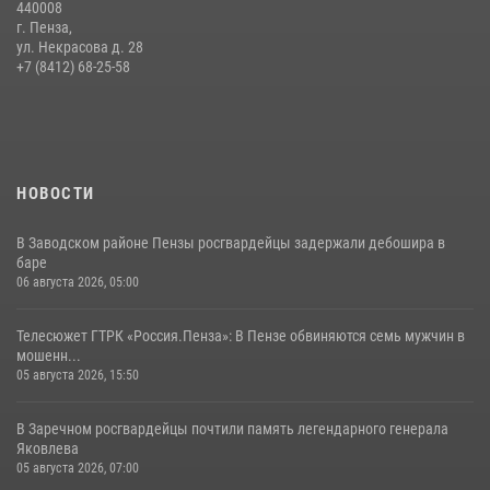
440008
11 июля 2026, 10:00
2
г. Пенза,
ул. Некрасова д. 28
В Пензе сотрудники Росгвардии обезвредили артиллерийский
+7 (8412) 68-25-58
боеприпас времен Великой Отечественной войны (видео)
13 июля 2026, 05:03
5
1
НОВОСТИ
В Заводском районе Пензы росгвардейцы задержали дебошира в
баре
06 августа 2026, 05:00
Телесюжет ГТРК «Россия.Пенза»: В Пензе обвиняются семь мужчин в
мошенн...
05 августа 2026, 15:50
В Заречном росгвардейцы почтили память легендарного генерала
Яковлева
05 августа 2026, 07:00