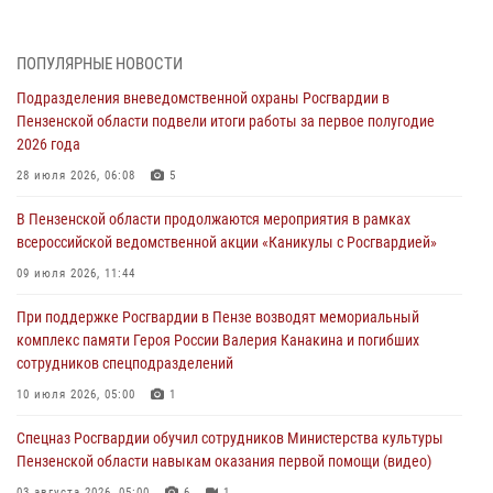
(видео)
04 августа 2026, 07:05
4
1
ПОПУЛЯРНЫЕ НОВОСТИ
В Управлении Росгвардии по Пензенской области подвели итоги
Подразделения вневедомственной охраны Росгвардии в
работы за первое полугодие 2026 года
Пензенской области подвели итоги работы за первое полугодие
04 августа 2026, 06:08
2026 года
Росгвардия обеспечила безопасность праздничных мероприятий в
28 июля 2026, 06:08
5
День ВДВ в Пензе
В Пензенской области продолжаются мероприятия в рамках
03 августа 2026, 07:14
1
всероссийской ведомственной акции «Каникулы с Росгвардией»
В Пензе сотрудники Росгвардии задержали мужчину, который
09 июля 2026, 11:44
криками и нецензурной бранью напугал жильцов многоквартирного
При поддержке Росгвардии в Пензе возводят мемориальный
дома
комплекс памяти Героя России Валерия Канакина и погибших
03 августа 2026, 05:59
сотрудников спецподразделений
Росгвардейцы Пензенской области отмечают 35-летие дежурной
10 июля 2026, 05:00
1
службы
Спецназ Росгвардии обучил сотрудников Министерства культуры
03 августа 2026, 05:15
Пензенской области навыкам оказания первой помощи (видео)
03 августа 2026, 05:00
6
1