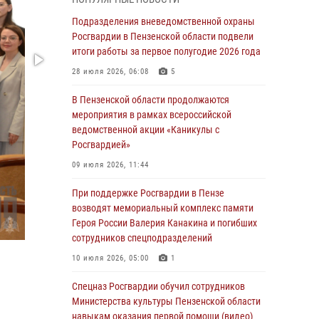
с вооружением и техникой Росгвардии
Подразделения вневедомственной охраны
05 августа 2026, 06:15
6
Росгвардии в Пензенской области подвели
итоги работы за первое полугодие 2026 года
В Пензе сотрудники Росгвардии оказали
помощь дезориентированному пенсионеру
28 июля 2026, 06:08
5
05 августа 2026, 04:00
В Пензенской области продолжаются
мероприятия в рамках всероссийской
В Пензе при силовой поддержке Росгвардии
ведомственной акции «Каникулы с
пресечена деятельность ОПГ,
Росгвардией»
маскировавшейся под реабилитационный
центр (видео)
09 июля 2026, 11:44
04 августа 2026, 07:05
4
1
При поддержке Росгвардии в Пензе
возводят мемориальный комплекс памяти
В Управлении Росгвардии по Пензенской
Героя России Валерия Канакина и погибших
области подвели итоги работы за первое
сотрудников спецподразделений
полугодие 2026 года
10 июля 2026, 05:00
1
04 августа 2026, 06:08
Спецназ Росгвардии обучил сотрудников
Росгвардия обеспечила безопасность
Министерства культуры Пензенской области
праздничных мероприятий в День ВДВ в
навыкам оказания первой помощи (видео)
Пензе