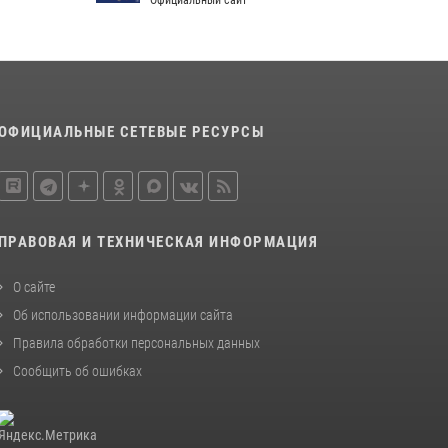
Официальный сайт
Сотрудники пензенского ОМОН «Страж»
познакомили участников сборов «Гвардеец»
с вооружением и техникой Росгвардии
05 августа 2026, 06:15
6
Начальник Управления Росгвардии по
ОФИЦИАЛЬНЫЕ СЕТЕВЫЕ РЕСУРСЫ
Пензенской области Павел Пучков посетил
55-й Всероссийский Лермонтовский праздник
поэзии в «Тарханах»
11 июля 2026, 10:00
2
ПРАВОВАЯ И ТЕХНИЧЕСКАЯ ИНФОРМАЦИЯ
О сайте
Об использовании информации сайта
Правила обработки персональных данных
Сообщить об ошибках