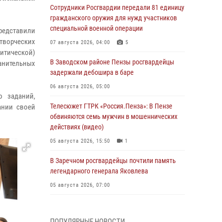
Сотрудники Росгвардии передали 81 единицу
гражданского оружия для нужд участников
специальной военной операции
представили
творческих
07 августа 2026, 04:00
5
итической)
В Заводском районе Пензы росгвардейцы
анительных
задержали дебошира в баре
06 августа 2026, 05:00
 заданий,
Телесюжет ГТРК «Россия.Пенза»: В Пензе
ании своей
обвиняются семь мужчин в мошеннических
действиях (видео)
05 августа 2026, 15:50
1
В Заречном росгвардейцы почтили память
легендарного генерала Яковлева
05 августа 2026, 07:00
Сотрудники пензенского ОМОН «Страж»
познакомили участников сборов «Гвардеец»
ПОПУЛЯРНЫЕ НОВОСТИ