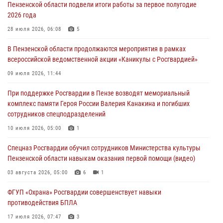
Пензенской области подвели итоги работы за первое полугодие
2026 года
В Пензе сотрудники Росгвардии оказали помощь
дезориентированному пенсионеру
28 июля 2026, 06:08
5
05 августа 2026, 04:00
В Пензенской области продолжаются мероприятия в рамках
всероссийской ведомственной акции «Каникулы с Росгвардией»
В Пензе при силовой поддержке Росгвардии пресечена
деятельность ОПГ, маскировавшейся под реабилитационный центр
09 июля 2026, 11:44
(видео)
При поддержке Росгвардии в Пензе возводят мемориальный
04 августа 2026, 07:05
4
1
комплекс памяти Героя России Валерия Канакина и погибших
сотрудников спецподразделений
В Управлении Росгвардии по Пензенской области подвели итоги
работы за первое полугодие 2026 года
10 июля 2026, 05:00
1
04 августа 2026, 06:08
Спецназ Росгвардии обучил сотрудников Министерства культуры
Пензенской области навыкам оказания первой помощи (видео)
03 августа 2026, 05:00
6
1
ФГУП «Охрана» Росгвардии совершенствует навыки
противодействия БПЛА
17 июля 2026, 07:47
3