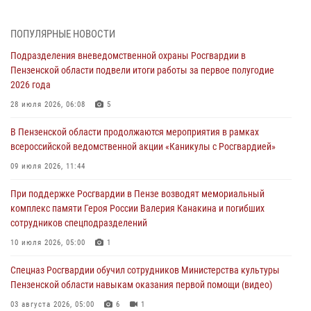
05 августа 2026, 06:15
6
В Пензе сотрудники Росгвардии оказали помощь
ПОПУЛЯРНЫЕ НОВОСТИ
дезориентированному пенсионеру
Подразделения вневедомственной охраны Росгвардии в
05 августа 2026, 04:00
Пензенской области подвели итоги работы за первое полугодие
2026 года
В Пензе при силовой поддержке Росгвардии пресечена
деятельность ОПГ, маскировавшейся под реабилитационный центр
28 июля 2026, 06:08
5
(видео)
В Пензенской области продолжаются мероприятия в рамках
04 августа 2026, 07:05
4
1
всероссийской ведомственной акции «Каникулы с Росгвардией»
В Управлении Росгвардии по Пензенской области подвели итоги
09 июля 2026, 11:44
работы за первое полугодие 2026 года
При поддержке Росгвардии в Пензе возводят мемориальный
04 августа 2026, 06:08
комплекс памяти Героя России Валерия Канакина и погибших
сотрудников спецподразделений
Росгвардия обеспечила безопасность праздничных мероприятий в
День ВДВ в Пензе
10 июля 2026, 05:00
1
03 августа 2026, 07:14
1
Спецназ Росгвардии обучил сотрудников Министерства культуры
Пензенской области навыкам оказания первой помощи (видео)
03 августа 2026, 05:00
6
1