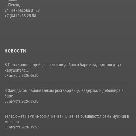
г. Пенза,
Начальник Управления Росгвардии по Пензенской области Павел
ул. Некрасова д. 28
Пучков посетил 55-й Всероссийский Лермонтовский праздник
+7 (8412) 68-25-58
поэзии в «Тарханах»
11 июля 2026, 10:00
2
НОВОСТИ
В Пензе росгвардейцы пресекли дебош в баре и задержали двух
нарушителе...
07 августа 2026, 06:00
В Заводском районе Пензы росгвардейцы задержали дебошира в
баре
06 августа 2026, 05:00
Телесюжет ГТРК «Россия.Пенза»: В Пензе обвиняются семь мужчин в
мошенн...
05 августа 2026, 15:50