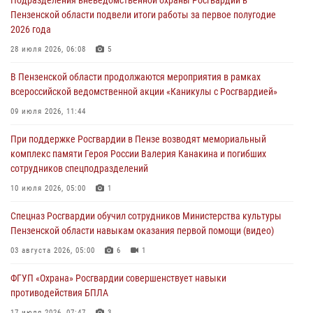
05 августа 2026, 06:15
6
Пензенской области подвели итоги работы за первое полугодие
2026 года
В Пензе сотрудники Росгвардии оказали помощь
дезориентированному пенсионеру
28 июля 2026, 06:08
5
05 августа 2026, 04:00
В Пензенской области продолжаются мероприятия в рамках
всероссийской ведомственной акции «Каникулы с Росгвардией»
В Пензе при силовой поддержке Росгвардии пресечена
деятельность ОПГ, маскировавшейся под реабилитационный центр
09 июля 2026, 11:44
(видео)
При поддержке Росгвардии в Пензе возводят мемориальный
04 августа 2026, 07:05
4
1
комплекс памяти Героя России Валерия Канакина и погибших
сотрудников спецподразделений
В Управлении Росгвардии по Пензенской области подвели итоги
работы за первое полугодие 2026 года
10 июля 2026, 05:00
1
04 августа 2026, 06:08
Спецназ Росгвардии обучил сотрудников Министерства культуры
Пензенской области навыкам оказания первой помощи (видео)
03 августа 2026, 05:00
6
1
ФГУП «Охрана» Росгвардии совершенствует навыки
противодействия БПЛА
17 июля 2026, 07:47
3