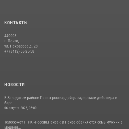
15 июля 2026, 07:00
Начальник Управления Росгвардии по Пензенской области Павел
КОНТАКТЫ
Пучков посетил 55-й Всероссийский Лермонтовский праздник
поэзии в «Тарханах»
440008
11 июля 2026, 10:00
2
г. Пенза,
ул. Некрасова д. 28
Сотрудники пензенского ОМОН «Страж» познакомили участников
+7 (8412) 68-25-58
сборов «Гвардеец» с вооружением и техникой Росгвардии
05 августа 2026, 06:15
6
НОВОСТИ
В Заводском районе Пензы росгвардейцы задержали дебошира в
баре
06 августа 2026, 05:00
Телесюжет ГТРК «Россия.Пенза»: В Пензе обвиняются семь мужчин в
мошенн...