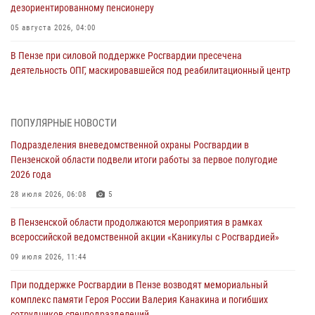
дезориентированному пенсионеру
05 августа 2026, 04:00
В Пензе при силовой поддержке Росгвардии пресечена
деятельность ОПГ, маскировавшейся под реабилитационный центр
(видео)
04 августа 2026, 07:05
4
1
ПОПУЛЯРНЫЕ НОВОСТИ
В Управлении Росгвардии по Пензенской области подвели итоги
Подразделения вневедомственной охраны Росгвардии в
работы за первое полугодие 2026 года
Пензенской области подвели итоги работы за первое полугодие
04 августа 2026, 06:08
2026 года
Росгвардия обеспечила безопасность праздничных мероприятий в
28 июля 2026, 06:08
5
День ВДВ в Пензе
В Пензенской области продолжаются мероприятия в рамках
03 августа 2026, 07:14
1
всероссийской ведомственной акции «Каникулы с Росгвардией»
В Пензе сотрудники Росгвардии задержали мужчину, который
09 июля 2026, 11:44
криками и нецензурной бранью напугал жильцов многоквартирного
При поддержке Росгвардии в Пензе возводят мемориальный
дома
комплекс памяти Героя России Валерия Канакина и погибших
03 августа 2026, 05:59
сотрудников спецподразделений