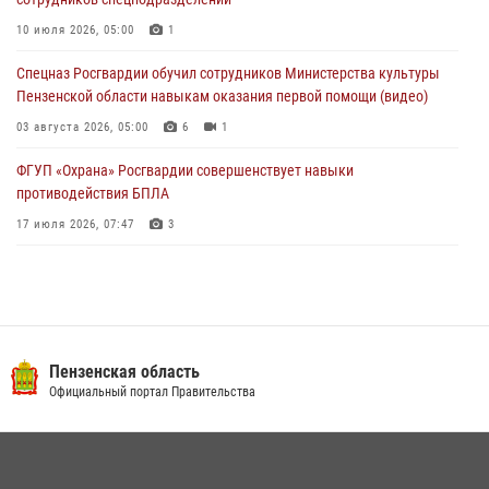
Росгвардейцы Пензенской области отмечают 35-летие дежурной
10 июля 2026, 05:00
1
службы
Спецназ Росгвардии обучил сотрудников Министерства культуры
03 августа 2026, 05:15
Пензенской области навыкам оказания первой помощи (видео)
03 августа 2026, 05:00
6
1
ФГУП «Охрана» Росгвардии совершенствует навыки
противодействия БПЛА
17 июля 2026, 07:47
3
Военнослужащие Росгвардии в Заречном приняли участие в
просветительской лекции Общества «Знание»
16 июля 2026, 05:00
2
Пензенский спецназ Росгвардии готовит студентов к окружному
Пензенская область
этапу «Зарницы 2.0» (видео)
Официальный портал Правительства
10 июля 2026, 06:01
6
1
Интервью с сотрудником службы ОМОН: как проходит день на
службе