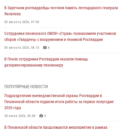
В Заречном росгвардейцы почтили память легендарного генерала
Яковлева
05 августа 2026, 07:00
Сотрудники пензенского ОМОН «Страж» познакомили участников
сборов «Гвардеец» с вооружением и техникой Росгвардии
05 августа 2026, 06:15
6
В Пензе сотрудники Росгвардии оказали помощь
дезориентированному пенсионеру
05 августа 2026, 04:00
В Пензе при силовой поддержке Росгвардии пресечена
ПОПУЛЯРНЫЕ НОВОСТИ
деятельность ОПГ, маскировавшейся под реабилитационный центр
Подразделения вневедомственной охраны Росгвардии в
(видео)
Пензенской области подвели итоги работы за первое полугодие
04 августа 2026, 07:05
4
1
2026 года
В Управлении Росгвардии по Пензенской области подвели итоги
28 июля 2026, 06:08
5
работы за первое полугодие 2026 года
В Пензенской области продолжаются мероприятия в рамках