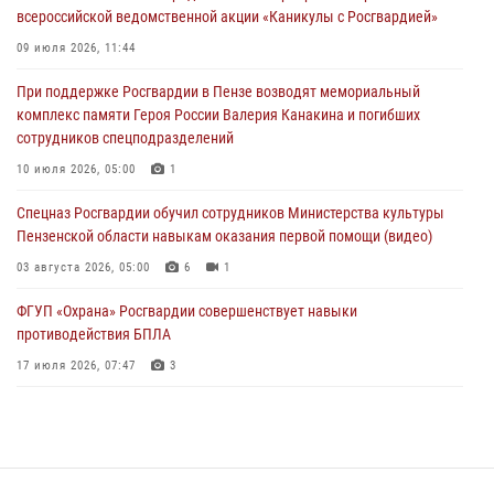
04 августа 2026, 06:08
всероссийской ведомственной акции «Каникулы с Росгвардией»
Росгвардия обеспечила безопасность праздничных мероприятий в
09 июля 2026, 11:44
День ВДВ в Пензе
При поддержке Росгвардии в Пензе возводят мемориальный
03 августа 2026, 07:14
1
комплекс памяти Героя России Валерия Канакина и погибших
сотрудников спецподразделений
В Пензе сотрудники Росгвардии задержали мужчину, который
криками и нецензурной бранью напугал жильцов многоквартирного
10 июля 2026, 05:00
1
дома
Спецназ Росгвардии обучил сотрудников Министерства культуры
03 августа 2026, 05:59
Пензенской области навыкам оказания первой помощи (видео)
03 августа 2026, 05:00
6
1
ФГУП «Охрана» Росгвардии совершенствует навыки
противодействия БПЛА
17 июля 2026, 07:47
3
Военнослужащие Росгвардии в Заречном приняли участие в
просветительской лекции Общества «Знание»
16 июля 2026, 05:00
2