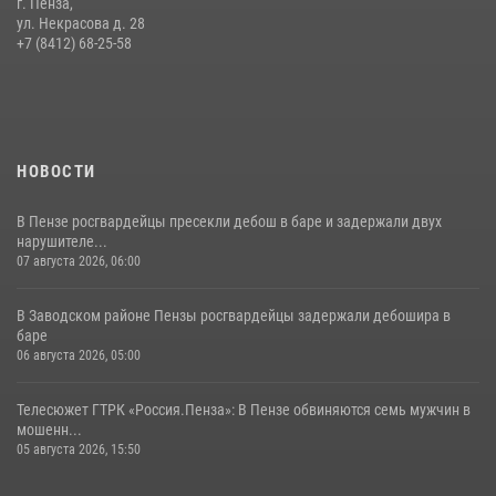
г. Пенза,
Начальник Управления Росгвардии по Пензенской области Павел
ул. Некрасова д. 28
Пучков посетил 55-й Всероссийский Лермонтовский праздник
+7 (8412) 68-25-58
поэзии в «Тарханах»
11 июля 2026, 10:00
2
НОВОСТИ
В Пензе росгвардейцы пресекли дебош в баре и задержали двух
нарушителе...
07 августа 2026, 06:00
В Заводском районе Пензы росгвардейцы задержали дебошира в
баре
06 августа 2026, 05:00
Телесюжет ГТРК «Россия.Пенза»: В Пензе обвиняются семь мужчин в
мошенн...
05 августа 2026, 15:50