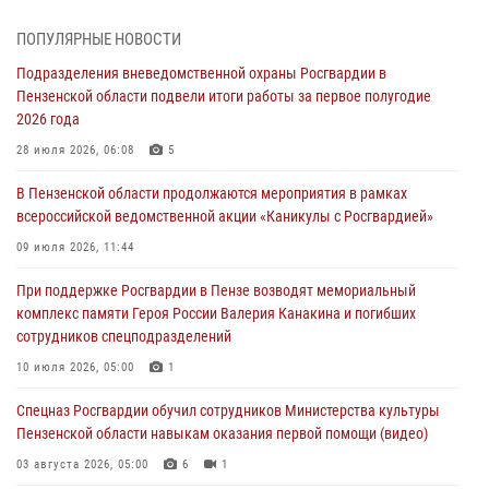
В Пензе сотрудники Росгвардии оказали помощь
ПОПУЛЯРНЫЕ НОВОСТИ
дезориентированному пенсионеру
Подразделения вневедомственной охраны Росгвардии в
05 августа 2026, 04:00
Пензенской области подвели итоги работы за первое полугодие
2026 года
В Пензе при силовой поддержке Росгвардии пресечена
деятельность ОПГ, маскировавшейся под реабилитационный центр
28 июля 2026, 06:08
5
(видео)
В Пензенской области продолжаются мероприятия в рамках
04 августа 2026, 07:05
4
1
всероссийской ведомственной акции «Каникулы с Росгвардией»
В Управлении Росгвардии по Пензенской области подвели итоги
09 июля 2026, 11:44
работы за первое полугодие 2026 года
При поддержке Росгвардии в Пензе возводят мемориальный
04 августа 2026, 06:08
комплекс памяти Героя России Валерия Канакина и погибших
сотрудников спецподразделений
Росгвардия обеспечила безопасность праздничных мероприятий в
День ВДВ в Пензе
10 июля 2026, 05:00
1
03 августа 2026, 07:14
1
Спецназ Росгвардии обучил сотрудников Министерства культуры
Пензенской области навыкам оказания первой помощи (видео)
03 августа 2026, 05:00
6
1