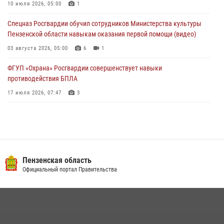
День ВДВ в Пензе
10 июля 2026, 05:00
1
03 августа 2026, 07:14
1
Спецназ Росгвардии обучил сотрудников Министерства культуры
Пензенской области навыкам оказания первой помощи (видео)
03 августа 2026, 05:00
6
1
ФГУП «Охрана» Росгвардии совершенствует навыки
противодействия БПЛА
17 июля 2026, 07:47
3
Пензенский спецназ Росгвардии готовит студентов к окружному
этапу «Зарницы 2.0» (видео)
10 июля 2026, 06:01
6
1
Военнослужащие Росгвардии в Заречном приняли участие в
Пензенская область
просветительской лекции Общества «Знание»
Официальный портал Правительства
16 июля 2026, 05:00
2
Интервью с сотрудником службы ОМОН: как проходит день на
службе