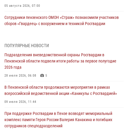
05 августа 2026, 07:00
Сотрудники пензенского ОМОН «Страж» познакомили участников
сборов «Гвардеец» с вооружением и техникой Росгвардии
05 августа 2026, 06:15
6
В Пензе сотрудники Росгвардии оказали помощь
ПОПУЛЯРНЫЕ НОВОСТИ
дезориентированному пенсионеру
Подразделения вневедомственной охраны Росгвардии в
05 августа 2026, 04:00
Пензенской области подвели итоги работы за первое полугодие
2026 года
В Пензе при силовой поддержке Росгвардии пресечена
деятельность ОПГ, маскировавшейся под реабилитационный центр
28 июля 2026, 06:08
5
(видео)
В Пензенской области продолжаются мероприятия в рамках
04 августа 2026, 07:05
4
1
всероссийской ведомственной акции «Каникулы с Росгвардией»
В Управлении Росгвардии по Пензенской области подвели итоги
09 июля 2026, 11:44
работы за первое полугодие 2026 года
При поддержке Росгвардии в Пензе возводят мемориальный
04 августа 2026, 06:08
комплекс памяти Героя России Валерия Канакина и погибших
сотрудников спецподразделений
Росгвардия обеспечила безопасность праздничных мероприятий в