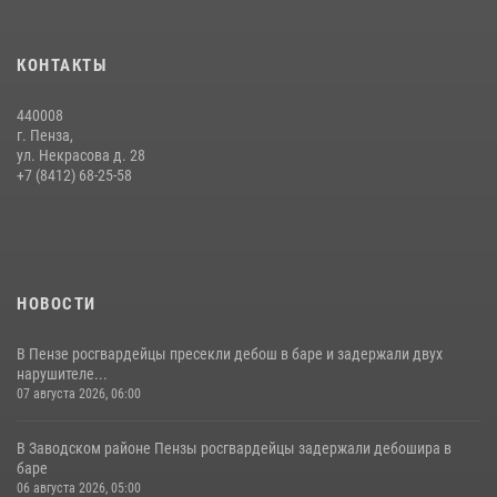
15 июля 2026, 07:00
Сотрудники пензенского ОМОН «Страж» познакомили участников
КОНТАКТЫ
сборов «Гвардеец» с вооружением и техникой Росгвардии
05 августа 2026, 06:15
6
440008
г. Пенза,
Начальник Управления Росгвардии по Пензенской области Павел
ул. Некрасова д. 28
Пучков посетил 55-й Всероссийский Лермонтовский праздник
+7 (8412) 68-25-58
поэзии в «Тарханах»
11 июля 2026, 10:00
2
НОВОСТИ
В Пензе росгвардейцы пресекли дебош в баре и задержали двух
нарушителе...
07 августа 2026, 06:00
В Заводском районе Пензы росгвардейцы задержали дебошира в
баре
06 августа 2026, 05:00