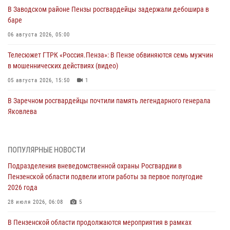
В Заводском районе Пензы росгвардейцы задержали дебошира в
баре
06 августа 2026, 05:00
Телесюжет ГТРК «Россия.Пенза»: В Пензе обвиняются семь мужчин
в мошеннических действиях (видео)
05 августа 2026, 15:50
1
В Заречном росгвардейцы почтили память легендарного генерала
Яковлева
05 августа 2026, 07:00
Сотрудники пензенского ОМОН «Страж» познакомили участников
ПОПУЛЯРНЫЕ НОВОСТИ
сборов «Гвардеец» с вооружением и техникой Росгвардии
Подразделения вневедомственной охраны Росгвардии в
05 августа 2026, 06:15
6
Пензенской области подвели итоги работы за первое полугодие
2026 года
В Пензе сотрудники Росгвардии оказали помощь
дезориентированному пенсионеру
28 июля 2026, 06:08
5
05 августа 2026, 04:00
В Пензенской области продолжаются мероприятия в рамках