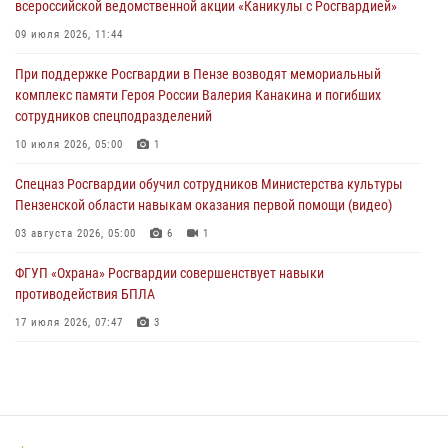
всероссийской ведомственной акции «Каникулы с Росгвардией»
В Пензе при силовой поддержке Росгвардии пресечена
деятельность ОПГ, маскировавшейся под реабилитационный центр
09 июля 2026, 11:44
(видео)
При поддержке Росгвардии в Пензе возводят мемориальный
04 августа 2026, 07:05
4
1
комплекс памяти Героя России Валерия Канакина и погибших
сотрудников спецподразделений
В Управлении Росгвардии по Пензенской области подвели итоги
работы за первое полугодие 2026 года
10 июля 2026, 05:00
1
04 августа 2026, 06:08
Спецназ Росгвардии обучил сотрудников Министерства культуры
Пензенской области навыкам оказания первой помощи (видео)
03 августа 2026, 05:00
6
1
ФГУП «Охрана» Росгвардии совершенствует навыки
противодействия БПЛА
17 июля 2026, 07:47
3
Пензенский спецназ Росгвардии готовит студентов к окружному
этапу «Зарницы 2.0» (видео)
10 июля 2026, 06:01
6
1