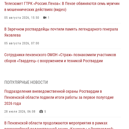
Телесюжет ГТРК «Россия.Пенза»: В Пензе обвиняются семь мужчин
в мошеннических действиях (видео)
05 августа 2026, 15:50
1
В Заречном росгвардейцы почтили память легендарного генерала
Яковлева
05 августа 2026, 07:00
Сотрудники пензенского ОМОН «Страж» познакомили участников
сборов «Гвардеец» с вооружением и техникой Росгвардии
05 августа 2026, 06:15
6
В Пензе сотрудники Росгвардии оказали помощь
ПОПУЛЯРНЫЕ НОВОСТИ
дезориентированному пенсионеру
Подразделения вневедомственной охраны Росгвардии в
05 августа 2026, 04:00
Пензенской области подвели итоги работы за первое полугодие
2026 года
В Пензе при силовой поддержке Росгвардии пресечена
деятельность ОПГ, маскировавшейся под реабилитационный центр
28 июля 2026, 06:08
5
(видео)
В Пензенской области продолжаются мероприятия в рамках
04 августа 2026, 07:05
4
1
всероссийской ведомственной акции «Каникулы с Росгвардией»