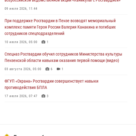
В Управлении Росгвардии по Пензенской области подвели итоги
09 июля 2026, 11:44
работы за первое полугодие 2026 года
При поддержке Росгвардии в Пензе возводят мемориальный
04 августа 2026, 06:08
комплекс памяти Героя России Валерия Канакина и погибших
сотрудников спецподразделений
Росгвардия обеспечила безопасность праздничных мероприятий в
День ВДВ в Пензе
10 июля 2026, 05:00
1
03 августа 2026, 07:14
1
Спецназ Росгвардии обучил сотрудников Министерства культуры
Пензенской области навыкам оказания первой помощи (видео)
03 августа 2026, 05:00
6
1
ФГУП «Охрана» Росгвардии совершенствует навыки
противодействия БПЛА
17 июля 2026, 07:47
3
Военнослужащие Росгвардии в Заречном приняли участие в
просветительской лекции Общества «Знание»
16 июля 2026, 05:00
2
Пензенский спецназ Росгвардии готовит студентов к окружному