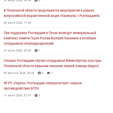
В Пензе сотрудники Росгвардии задержали мужчину, который
28 июля 2026, 06:08
5
криками и нецензурной бранью напугал жильцов многоквартирного
В Пензенской области продолжаются мероприятия в рамках
дома
всероссийской ведомственной акции «Каникулы с Росгвардией»
03 августа 2026, 05:59
09 июля 2026, 11:44
Росгвардейцы Пензенской области отмечают 35-летие дежурной
При поддержке Росгвардии в Пензе возводят мемориальный
службы
комплекс памяти Героя России Валерия Канакина и погибших
03 августа 2026, 05:15
сотрудников спецподразделений
Спецназ Росгвардии обучил сотрудников Министерства культуры
10 июля 2026, 05:00
1
Пензенской области навыкам оказания первой помощи (видео)
Спецназ Росгвардии обучил сотрудников Министерства культуры
03 августа 2026, 05:00
6
1
Пензенской области навыкам оказания первой помощи (видео)
03 августа 2026, 05:00
6
1
ФГУП «Охрана» Росгвардии совершенствует навыки
противодействия БПЛА
17 июля 2026, 07:47
3
Военнослужащие Росгвардии в Заречном приняли участие в
просветительской лекции Общества «Знание»