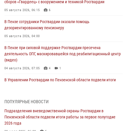
сборов «Гвардеец» с вооружением и техникой Росгвардии
05 августа 2026, 06:15
6
В Пензе сотрудники Росгвардии оказали помощь
дезориентированному пенсионеру
05 августа 2026, 04:00
В Пензе при силовой поддержке Росгвардии пресечена
деятельность ОПГ, маскировавшейся под реабилитационный центр
(видео)
04 августа 2026, 07:05
4
1
В Управлении Росгвардии по Пензенской области подвели итоги
работы за первое полугодие 2026 года
04 августа 2026, 06:08
ПОПУЛЯРНЫЕ НОВОСТИ
Росгвардия обеспечила безопасность праздничных мероприятий в
Подразделения вневедомственной охраны Росгвардии в
День ВДВ в Пензе
Пензенской области подвели итоги работы за первое полугодие
03 августа 2026, 07:14
1
2026 года