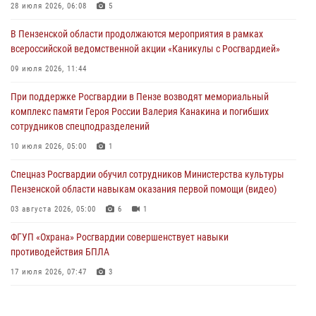
деятельность ОПГ, маскировавшейся под реабилитационный центр
28 июля 2026, 06:08
5
(видео)
В Пензенской области продолжаются мероприятия в рамках
04 августа 2026, 07:05
4
1
всероссийской ведомственной акции «Каникулы с Росгвардией»
В Управлении Росгвардии по Пензенской области подвели итоги
09 июля 2026, 11:44
работы за первое полугодие 2026 года
При поддержке Росгвардии в Пензе возводят мемориальный
04 августа 2026, 06:08
комплекс памяти Героя России Валерия Канакина и погибших
сотрудников спецподразделений
Росгвардия обеспечила безопасность праздничных мероприятий в
День ВДВ в Пензе
10 июля 2026, 05:00
1
03 августа 2026, 07:14
1
Спецназ Росгвардии обучил сотрудников Министерства культуры
Пензенской области навыкам оказания первой помощи (видео)
03 августа 2026, 05:00
6
1
ФГУП «Охрана» Росгвардии совершенствует навыки
противодействия БПЛА
17 июля 2026, 07:47
3
Военнослужащие Росгвардии в Заречном приняли участие в
просветительской лекции Общества «Знание»