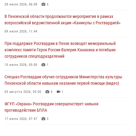
Росгвардия обеспечила безопасность праздничных мероприятий в
28 июля 2026, 06:08
5
День ВДВ в Пензе
В Пензенской области продолжаются мероприятия в рамках
03 августа 2026, 07:14
1
всероссийской ведомственной акции «Каникулы с Росгвардией»
В Пензе сотрудники Росгвардии задержали мужчину, который
09 июля 2026, 11:44
криками и нецензурной бранью напугал жильцов многоквартирного
При поддержке Росгвардии в Пензе возводят мемориальный
дома
комплекс памяти Героя России Валерия Канакина и погибших
03 августа 2026, 05:59
сотрудников спецподразделений
Росгвардейцы Пензенской области отмечают 35-летие дежурной
10 июля 2026, 05:00
1
службы
Спецназ Росгвардии обучил сотрудников Министерства культуры
03 августа 2026, 05:15
Пензенской области навыкам оказания первой помощи (видео)
03 августа 2026, 05:00
6
1
ФГУП «Охрана» Росгвардии совершенствует навыки
противодействия БПЛА
17 июля 2026, 07:47
3
Военнослужащие Росгвардии в Заречном приняли участие в