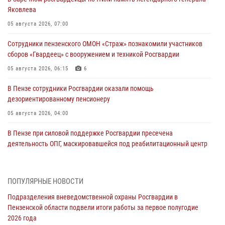
Яковлева
05 августа 2026, 07:00
Сотрудники пензенского ОМОН «Страж» познакомили участников
сборов «Гвардеец» с вооружением и техникой Росгвардии
05 августа 2026, 06:15
6
В Пензе сотрудники Росгвардии оказали помощь
дезориентированному пенсионеру
05 августа 2026, 04:00
В Пензе при силовой поддержке Росгвардии пресечена
деятельность ОПГ, маскировавшейся под реабилитационный центр
(видео)
04 августа 2026, 07:05
4
1
ПОПУЛЯРНЫЕ НОВОСТИ
В Управлении Росгвардии по Пензенской области подвели итоги
Подразделения вневедомственной охраны Росгвардии в
работы за первое полугодие 2026 года
Пензенской области подвели итоги работы за первое полугодие
04 августа 2026, 06:08
2026 года