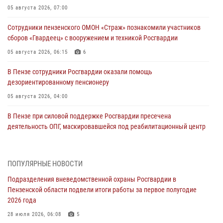
05 августа 2026, 07:00
Сотрудники пензенского ОМОН «Страж» познакомили участников
сборов «Гвардеец» с вооружением и техникой Росгвардии
05 августа 2026, 06:15
6
В Пензе сотрудники Росгвардии оказали помощь
дезориентированному пенсионеру
05 августа 2026, 04:00
В Пензе при силовой поддержке Росгвардии пресечена
деятельность ОПГ, маскировавшейся под реабилитационный центр
(видео)
04 августа 2026, 07:05
4
1
ПОПУЛЯРНЫЕ НОВОСТИ
В Управлении Росгвардии по Пензенской области подвели итоги
Подразделения вневедомственной охраны Росгвардии в
работы за первое полугодие 2026 года
Пензенской области подвели итоги работы за первое полугодие
04 августа 2026, 06:08
2026 года
Росгвардия обеспечила безопасность праздничных мероприятий в
28 июля 2026, 06:08
5