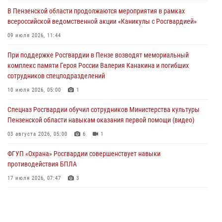
День ВДВ в Пензе
В Пензенской области продолжаются мероприятия в рамках
03 августа 2026, 07:14
1
всероссийской ведомственной акции «Каникулы с Росгвардией»
В Пензе сотрудники Росгвардии задержали мужчину, который
09 июля 2026, 11:44
криками и нецензурной бранью напугал жильцов многоквартирного
При поддержке Росгвардии в Пензе возводят мемориальный
дома
комплекс памяти Героя России Валерия Канакина и погибших
03 августа 2026, 05:59
сотрудников спецподразделений
Росгвардейцы Пензенской области отмечают 35-летие дежурной
10 июля 2026, 05:00
1
службы
Спецназ Росгвардии обучил сотрудников Министерства культуры
03 августа 2026, 05:15
Пензенской области навыкам оказания первой помощи (видео)
03 августа 2026, 05:00
6
1
ФГУП «Охрана» Росгвардии совершенствует навыки
противодействия БПЛА
17 июля 2026, 07:47
3
Военнослужащие Росгвардии в Заречном приняли участие в
просветительской лекции Общества «Знание»