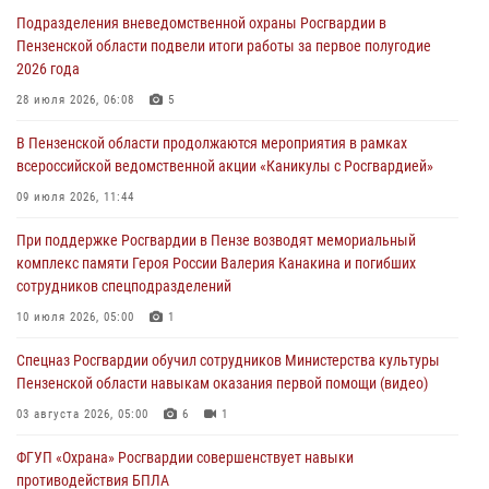
В Управлении Росгвардии по Пензенской области подвели итоги
Подразделения вневедомственной охраны Росгвардии в
работы за первое полугодие 2026 года
Пензенской области подвели итоги работы за первое полугодие
04 августа 2026, 06:08
2026 года
Росгвардия обеспечила безопасность праздничных мероприятий в
28 июля 2026, 06:08
5
День ВДВ в Пензе
В Пензенской области продолжаются мероприятия в рамках
03 августа 2026, 07:14
1
всероссийской ведомственной акции «Каникулы с Росгвардией»
В Пензе сотрудники Росгвардии задержали мужчину, который
09 июля 2026, 11:44
криками и нецензурной бранью напугал жильцов многоквартирного
При поддержке Росгвардии в Пензе возводят мемориальный
дома
комплекс памяти Героя России Валерия Канакина и погибших
03 августа 2026, 05:59
сотрудников спецподразделений
Росгвардейцы Пензенской области отмечают 35-летие дежурной
10 июля 2026, 05:00
1
службы
Спецназ Росгвардии обучил сотрудников Министерства культуры
03 августа 2026, 05:15
Пензенской области навыкам оказания первой помощи (видео)
03 августа 2026, 05:00
6
1
ФГУП «Охрана» Росгвардии совершенствует навыки
противодействия БПЛА