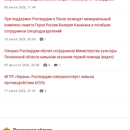
В Пензе при силовой поддержке Росгвардии пресечена
деятельность ОПГ, маскировавшейся под реабилитационный центр
09 июля 2026, 11:44
(видео)
При поддержке Росгвардии в Пензе возводят мемориальный
04 августа 2026, 07:05
4
1
комплекс памяти Героя России Валерия Канакина и погибших
сотрудников спецподразделений
В Управлении Росгвардии по Пензенской области подвели итоги
работы за первое полугодие 2026 года
10 июля 2026, 05:00
1
04 августа 2026, 06:08
Спецназ Росгвардии обучил сотрудников Министерства культуры
Пензенской области навыкам оказания первой помощи (видео)
03 августа 2026, 05:00
6
1
ФГУП «Охрана» Росгвардии совершенствует навыки
противодействия БПЛА
17 июля 2026, 07:47
3
Военнослужащие Росгвардии в Заречном приняли участие в
просветительской лекции Общества «Знание»
16 июля 2026, 05:00
2
Пензенский спецназ Росгвардии готовит студентов к окружному