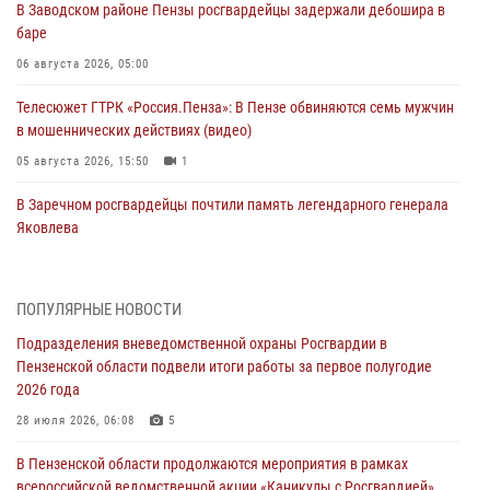
В Заводском районе Пензы росгвардейцы задержали дебошира в
баре
06 августа 2026, 05:00
Телесюжет ГТРК «Россия.Пенза»: В Пензе обвиняются семь мужчин
в мошеннических действиях (видео)
05 августа 2026, 15:50
1
В Заречном росгвардейцы почтили память легендарного генерала
Яковлева
05 августа 2026, 07:00
Сотрудники пензенского ОМОН «Страж» познакомили участников
ПОПУЛЯРНЫЕ НОВОСТИ
сборов «Гвардеец» с вооружением и техникой Росгвардии
Подразделения вневедомственной охраны Росгвардии в
05 августа 2026, 06:15
6
Пензенской области подвели итоги работы за первое полугодие
2026 года
В Пензе сотрудники Росгвардии оказали помощь
дезориентированному пенсионеру
28 июля 2026, 06:08
5
05 августа 2026, 04:00
В Пензенской области продолжаются мероприятия в рамках
всероссийской ведомственной акции «Каникулы с Росгвардией»