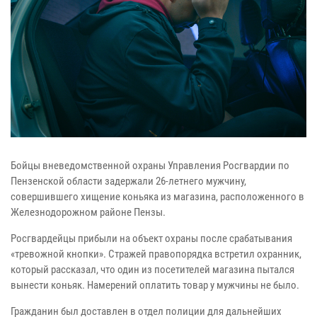
Бойцы вневедомственной охраны Управления Росгвардии по
Пензенской области задержали 26-летнего мужчину,
совершившего хищение коньяка из магазина, расположенного в
Железнодорожном районе Пензы.
Росгвардейцы прибыли на объект охраны после срабатывания
«тревожной кнопки». Стражей правопорядка встретил охранник,
который рассказал, что один из посетителей магазина пытался
вынести коньяк. Намерений оплатить товар у мужчины не было.
Гражданин был доставлен в отдел полиции для дальнейших