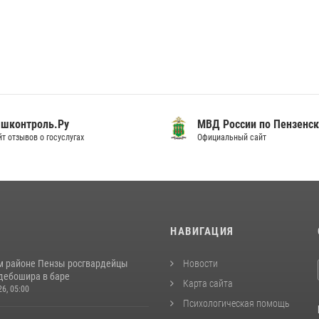
шконтроль.Ру
МВД России по Пензенск
т отзывов о госуслугах
Официальный сайт
И
НАВИГАЦИЯ
м районе Пензы росгвардейцы
Новости
дебошира в баре
Карта сайта
26, 05:00
Психологическая помощь