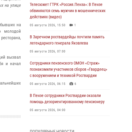
Телесюжет ГТРК «Россия.Пенза»: В Пензе
ых на улице
обвиняются семь мужчин в мошеннических
действиях (видео)
ибывших на
05 августа 2026, 15:50
1
то молодой
В Заречном росгвардейцы почтили память
 ресторана,
легендарного генерала Яковлева
05 августа 2026, 07:00
щий вызвал
Сотрудники пензенского ОМОН «Страж»
бя и начал
познакомили участников сборов «Гвардеец»
с вооружением и техникой Росгвардии
дальнейших
05 августа 2026, 06:15
6
В Пензе сотрудники Росгвардии оказали
помощь дезориентированному пенсионеру
05 августа 2026, 04:00
В Пензе при силовой поддержке Росгвардии
пресечена деятельность ОПГ,
ПОПУЛЯРНЫЕ НОВОСТИ