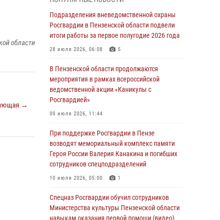
маскировавшейся под реабилитационный
центр (видео)
Подразделения вневедомственной охраны
Росгвардии в Пензенской области подвели
04 августа 2026, 07:05
4
1
итоги работы за первое полугодие 2026 года
кой области
В Управлении Росгвардии по Пензенской
28 июля 2026, 06:08
5
области подвели итоги работы за первое
полугодие 2026 года
В Пензенской области продолжаются
мероприятия в рамках всероссийской
04 августа 2026, 06:08
ведомственной акции «Каникулы с
Росгвардией»
Росгвардия обеспечила безопасность
ующая →
праздничных мероприятий в День ВДВ в
09 июля 2026, 11:44
Пензе
При поддержке Росгвардии в Пензе
03 августа 2026, 07:14
1
возводят мемориальный комплекс памяти
Героя России Валерия Канакина и погибших
В Пензе сотрудники Росгвардии задержали
сотрудников спецподразделений
мужчину, который криками и нецензурной
бранью напугал жильцов многоквартирного
10 июля 2026, 05:00
1
дома
Спецназ Росгвардии обучил сотрудников
03 августа 2026, 05:59
Министерства культуры Пензенской области
навыкам оказания первой помощи (видео)
Росгвардейцы Пензенской области отмечают