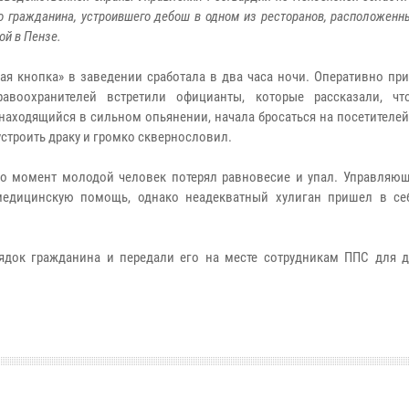
о гражданина, устроившего дебош в одном из ресторанов, расположенн
й в Пензе.
ая кнопка» в заведении сработала в два часа ночи. Оперативно пр
равоохранителей встретили официанты, которые рассказали, ч
 находящийся в сильном опьянении, начала бросаться на посетителей
устроить драку и громко сквернословил.
то момент молодой человек потерял равновесие и упал. Управляю
медицинскую помощь, однако неадекватный хулиган пришел в се
ядок гражданина и передали его на месте сотрудникам ППС для 