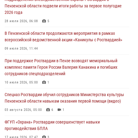
05 августа 2026, 06:15
6
Пензенской области подвели итоги работы за первое полугодие
2026 года
В Пензе сотрудники Росгвардии оказали помощь
дезориентированному пенсионеру
28 июля 2026, 06:08
5
05 августа 2026, 04:00
В Пензенской области продолжаются мероприятия в рамках
всероссийской ведомственной акции «Каникулы с Росгвардией»
В Пензе при силовой поддержке Росгвардии пресечена
деятельность ОПГ, маскировавшейся под реабилитационный центр
09 июля 2026, 11:44
(видео)
При поддержке Росгвардии в Пензе возводят мемориальный
04 августа 2026, 07:05
4
1
комплекс памяти Героя России Валерия Канакина и погибших
сотрудников спецподразделений
В Управлении Росгвардии по Пензенской области подвели итоги
работы за первое полугодие 2026 года
10 июля 2026, 05:00
1
04 августа 2026, 06:08
Спецназ Росгвардии обучил сотрудников Министерства культуры
Пензенской области навыкам оказания первой помощи (видео)
03 августа 2026, 05:00
6
1
ФГУП «Охрана» Росгвардии совершенствует навыки
противодействия БПЛА
17 июля 2026, 07:47
3