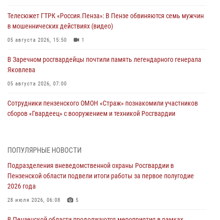
Телесюжет ГТРК «Россия.Пенза»: В Пензе обвиняются семь мужчин
в мошеннических действиях (видео)
05 августа 2026, 15:50
1
В Заречном росгвардейцы почтили память легендарного генерала
Яковлева
05 августа 2026, 07:00
Сотрудники пензенского ОМОН «Страж» познакомили участников
сборов «Гвардеец» с вооружением и техникой Росгвардии
05 августа 2026, 06:15
6
В Пензе сотрудники Росгвардии оказали помощь
ПОПУЛЯРНЫЕ НОВОСТИ
дезориентированному пенсионеру
Подразделения вневедомственной охраны Росгвардии в
05 августа 2026, 04:00
Пензенской области подвели итоги работы за первое полугодие
2026 года
В Пензе при силовой поддержке Росгвардии пресечена
деятельность ОПГ, маскировавшейся под реабилитационный центр
28 июля 2026, 06:08
5
(видео)
В Пензенской области продолжаются мероприятия в рамках