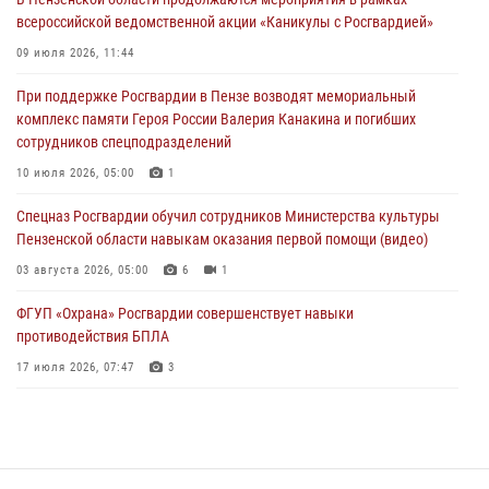
04 августа 2026, 07:05
4
1
всероссийской ведомственной акции «Каникулы с Росгвардией»
В Управлении Росгвардии по Пензенской области подвели итоги
09 июля 2026, 11:44
работы за первое полугодие 2026 года
При поддержке Росгвардии в Пензе возводят мемориальный
04 августа 2026, 06:08
комплекс памяти Героя России Валерия Канакина и погибших
сотрудников спецподразделений
Росгвардия обеспечила безопасность праздничных мероприятий в
День ВДВ в Пензе
10 июля 2026, 05:00
1
03 августа 2026, 07:14
1
Спецназ Росгвардии обучил сотрудников Министерства культуры
Пензенской области навыкам оказания первой помощи (видео)
03 августа 2026, 05:00
6
1
ФГУП «Охрана» Росгвардии совершенствует навыки
противодействия БПЛА
17 июля 2026, 07:47
3
Военнослужащие Росгвардии в Заречном приняли участие в
просветительской лекции Общества «Знание»
16 июля 2026, 05:00
2