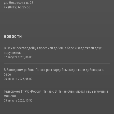
Начальник Управления Росгвардии по Пензенской области Павел
ул. Некрасова д. 28
Пучков посетил 55-й Всероссийский Лермонтовский праздник
+7 (8412) 68-25-58
поэзии в «Тарханах»
11 июля 2026, 10:00
2
НОВОСТИ
В Пензе росгвардейцы пресекли дебош в баре и задержали двух
нарушителе...
07 августа 2026, 06:00
В Заводском районе Пензы росгвардейцы задержали дебошира в
баре
06 августа 2026, 05:00
Телесюжет ГТРК «Россия.Пенза»: В Пензе обвиняются семь мужчин в
мошенн...
05 августа 2026, 15:50