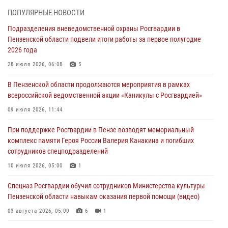
Сотрудники пензенского ОМОН «Страж» познакомили участников
ПОПУЛЯРНЫЕ НОВОСТИ
сборов «Гвардеец» с вооружением и техникой Росгвардии
Подразделения вневедомственной охраны Росгвардии в
05 августа 2026, 06:15
6
Пензенской области подвели итоги работы за первое полугодие
2026 года
В Пензе сотрудники Росгвардии оказали помощь
дезориентированному пенсионеру
28 июля 2026, 06:08
5
05 августа 2026, 04:00
В Пензенской области продолжаются мероприятия в рамках
всероссийской ведомственной акции «Каникулы с Росгвардией»
В Пензе при силовой поддержке Росгвардии пресечена
деятельность ОПГ, маскировавшейся под реабилитационный центр
09 июля 2026, 11:44
(видео)
При поддержке Росгвардии в Пензе возводят мемориальный
04 августа 2026, 07:05
4
1
комплекс памяти Героя России Валерия Канакина и погибших
сотрудников спецподразделений
В Управлении Росгвардии по Пензенской области подвели итоги
работы за первое полугодие 2026 года
10 июля 2026, 05:00
1
04 августа 2026, 06:08
Спецназ Росгвардии обучил сотрудников Министерства культуры
Пензенской области навыкам оказания первой помощи (видео)
03 августа 2026, 05:00
6
1