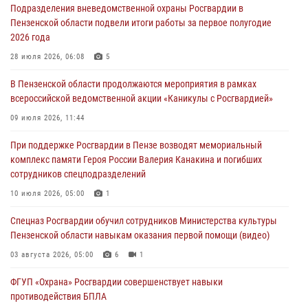
Подразделения вневедомственной охраны Росгвардии в
05 августа 2026, 06:15
6
Пензенской области подвели итоги работы за первое полугодие
2026 года
В Пензе сотрудники Росгвардии оказали помощь
дезориентированному пенсионеру
28 июля 2026, 06:08
5
05 августа 2026, 04:00
В Пензенской области продолжаются мероприятия в рамках
всероссийской ведомственной акции «Каникулы с Росгвардией»
В Пензе при силовой поддержке Росгвардии пресечена
деятельность ОПГ, маскировавшейся под реабилитационный центр
09 июля 2026, 11:44
(видео)
При поддержке Росгвардии в Пензе возводят мемориальный
04 августа 2026, 07:05
4
1
комплекс памяти Героя России Валерия Канакина и погибших
сотрудников спецподразделений
В Управлении Росгвардии по Пензенской области подвели итоги
работы за первое полугодие 2026 года
10 июля 2026, 05:00
1
04 августа 2026, 06:08
Спецназ Росгвардии обучил сотрудников Министерства культуры
Пензенской области навыкам оказания первой помощи (видео)
03 августа 2026, 05:00
6
1
ФГУП «Охрана» Росгвардии совершенствует навыки
противодействия БПЛА