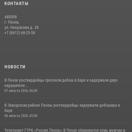
КОНТАКТЫ
сборов «Гвардеец» с вооружением и техникой Росгвардии
05 августа 2026, 06:15
6
440008
г. Пенза,
Начальник Управления Росгвардии по Пензенской области Павел
ул. Некрасова д. 28
Пучков посетил 55-й Всероссийский Лермонтовский праздник
+7 (8412) 68-25-58
поэзии в «Тарханах»
11 июля 2026, 10:00
2
НОВОСТИ
В Пензе росгвардейцы пресекли дебош в баре и задержали двух
нарушителе...
07 августа 2026, 06:00
В Заводском районе Пензы росгвардейцы задержали дебошира в
баре
06 августа 2026, 05:00
Телесюжет ГТРК «Россия.Пенза»: В Пензе обвиняются семь мужчин в