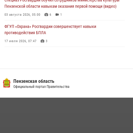
Спецназ Росгвардии обучил сотрудников Министерства культуры
Пензенской области навыкам оказания первой помощи (видео)
03 августа 2026, 05:00
6
1
ФГУП «Охрана» Росгвардии совершенствует навыки
противодействия БПЛА
17 июля 2026, 07:47
3
Военнослужащие Росгвардии в Заречном приняли участие в
просветительской лекции Общества «Знание»
16 июля 2026, 05:00
2
Пензенский спецназ Росгвардии готовит студентов к окружному
Пензенская область
этапу «Зарницы 2.0» (видео)
Официальный портал Правительства
10 июля 2026, 06:01
6
1
Интервью с сотрудником службы ОМОН: как проходит день на
службе
15 июля 2026, 07:00
Сотрудники пензенского ОМОН «Страж» познакомили участников