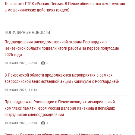
Телесюжет ГТРК «Россия.Пенза»: В Пензе обвиняются семь мужчин
в мошеннических действиях (видео)
05 августа 2026, 15:50
1
В Заречном росгвардейцы почтили память легендарного генерала
ПОПУЛЯРНЫЕ НОВОСТИ
Яковлева
Подразделения вневедомственной охраны Росгвардии в
05 августа 2026, 07:00
Пензенской области подвели итоги работы за первое полугодие
2026 года
Сотрудники пензенского ОМОН «Страж» познакомили участников
сборов «Гвардеец» с вооружением и техникой Росгвардии
28 июля 2026, 06:08
5
05 августа 2026, 06:15
6
В Пензенской области продолжаются мероприятия в рамках
всероссийской ведомственной акции «Каникулы с Росгвардией»
В Пензе сотрудники Росгвардии оказали помощь
дезориентированному пенсионеру
09 июля 2026, 11:44
05 августа 2026, 04:00
При поддержке Росгвардии в Пензе возводят мемориальный
комплекс памяти Героя России Валерия Канакина и погибших
В Пензе при силовой поддержке Росгвардии пресечена
сотрудников спецподразделений
деятельность ОПГ, маскировавшейся под реабилитационный центр
(видео)
10 июля 2026, 05:00
1
04 августа 2026, 07:05
4
1