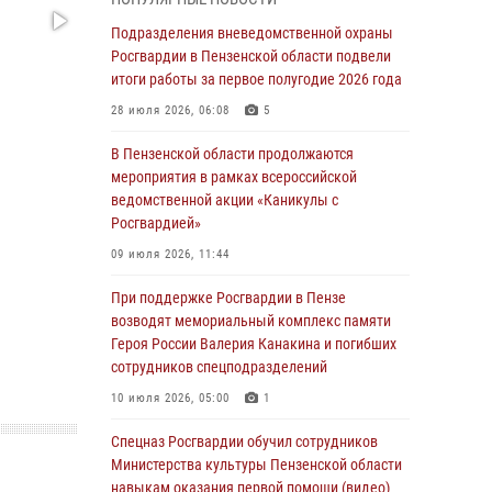
с вооружением и техникой Росгвардии
Подразделения вневедомственной охраны
05 августа 2026, 06:15
6
Росгвардии в Пензенской области подвели
итоги работы за первое полугодие 2026 года
В Пензе сотрудники Росгвардии оказали
помощь дезориентированному пенсионеру
28 июля 2026, 06:08
5
05 августа 2026, 04:00
В Пензенской области продолжаются
мероприятия в рамках всероссийской
В Пензе при силовой поддержке Росгвардии
ведомственной акции «Каникулы с
пресечена деятельность ОПГ,
Росгвардией»
маскировавшейся под реабилитационный
центр (видео)
09 июля 2026, 11:44
04 августа 2026, 07:05
4
1
При поддержке Росгвардии в Пензе
возводят мемориальный комплекс памяти
В Управлении Росгвардии по Пензенской
Героя России Валерия Канакина и погибших
области подвели итоги работы за первое
сотрудников спецподразделений
полугодие 2026 года
10 июля 2026, 05:00
1
04 августа 2026, 06:08
Спецназ Росгвардии обучил сотрудников
Росгвардия обеспечила безопасность
Министерства культуры Пензенской области
праздничных мероприятий в День ВДВ в
навыкам оказания первой помощи (видео)
Пензе