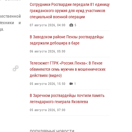
Сотрудники Росгвардии передали 81 единицу
гражданского оружия для нужд участников
жественной
специальной военной операции
техники и
07 августа 2026, 04:00
5
да.
В Заводском районе Пензы росгвардейцы
задержали дебошира в баре
06 августа 2026, 05:00
Телесюжет ГТРК «Россия.Пенза»: В Пензе
обвиняются семь мужчин в мошеннических
действиях (видео)
05 августа 2026, 15:50
1
В Заречном росгвардейцы почтили память
легендарного генерала Яковлева
05 августа 2026, 07:00
Сотрудники пензенского ОМОН «Страж»
познакомили участников сборов «Гвардеец»
ПОПУЛЯРНЫЕ НОВОСТИ