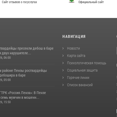
т отзывов о госуслугах
Официальный сайт
И
НАВИГАЦИЯ
сгвардейцы пресекли дебош в баре
Новости
 двух нарушителе...
Карта сайта
26, 06:00
Психологическая помощь
Социальная защита
м районе Пензы росгвардейцы
дебошира в баре
Горячие линии
26, 05:00
Список вакансий
ГТРК «Россия.Пенза»: В Пензе
 семь мужчин в мошенн...
26, 15:50