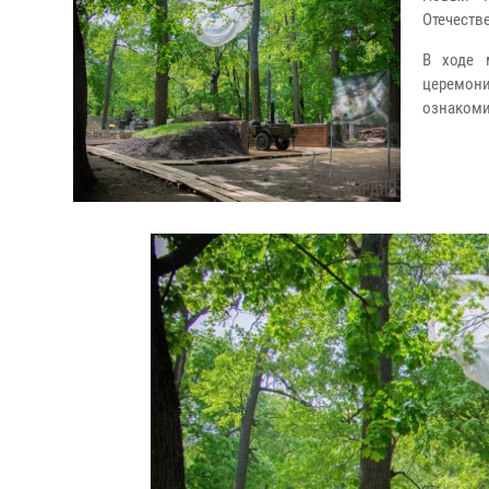
Отечеств
В ходе 
церемон
ознакоми