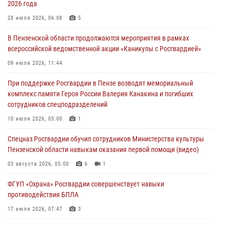
2026 года
В Пензе сотрудники Росгвардии оказали помощь
дезориентированному пенсионеру
28 июля 2026, 06:08
5
05 августа 2026, 04:00
В Пензенской области продолжаются мероприятия в рамках
всероссийской ведомственной акции «Каникулы с Росгвардией»
В Пензе при силовой поддержке Росгвардии пресечена
деятельность ОПГ, маскировавшейся под реабилитационный центр
09 июля 2026, 11:44
(видео)
При поддержке Росгвардии в Пензе возводят мемориальный
04 августа 2026, 07:05
4
1
комплекс памяти Героя России Валерия Канакина и погибших
сотрудников спецподразделений
В Управлении Росгвардии по Пензенской области подвели итоги
работы за первое полугодие 2026 года
10 июля 2026, 05:00
1
04 августа 2026, 06:08
Спецназ Росгвардии обучил сотрудников Министерства культуры
Пензенской области навыкам оказания первой помощи (видео)
03 августа 2026, 05:00
6
1
ФГУП «Охрана» Росгвардии совершенствует навыки
противодействия БПЛА
17 июля 2026, 07:47
3