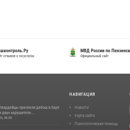
шконтроль.Ру
МВД России по Пензенск
т отзывов о госуслугах
Официальный сайт
И
НАВИГАЦИЯ
сгвардейцы пресекли дебош в баре
Новости
 двух нарушителе...
Карта сайта
26, 06:00
Психологическая помощь