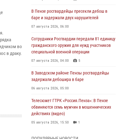
В Пензе росгвардейцы пресекли дебош в
це
баре и задержали двух нарушителей
07 августа 2026, 06:00
я.
Сотрудники Росгвардии передали 81 единицу
рядка
гражданского оружия для нужд участников
бидчиком во
специальной военной операции
ос в драку.
07 августа 2026, 04:00
5
В Заводском районе Пензы росгвардейцы
задержали дебошира в баре
06 августа 2026, 05:00
Телесюжет ГТРК «Россия.Пенза»: В Пензе
обвиняются семь мужчин в мошеннических
действиях (видео)
05 августа 2026, 15:50
1
В Заречном росгвардейцы почтили память
ПОПУЛЯРНЫЕ НОВОСТИ