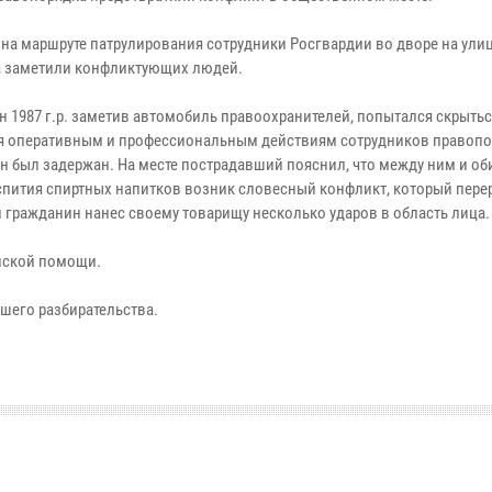
 на маршруте патрулирования сотрудники Росгвардии во дворе на ули
 заметили конфликтующих людей.
н 1987 г.р. заметив автомобиль правоохранителей, попытался скрытьс
я оперативным и профессиональным действиям сотрудников правопо
н был задержан. На месте пострадавший пояснил, что между ним и о
спития спиртных напитков возник словесный конфликт, который перер
й гражданин нанес своему товарищу несколько ударов в область лица.
инской помощи.
шего разбирательства.