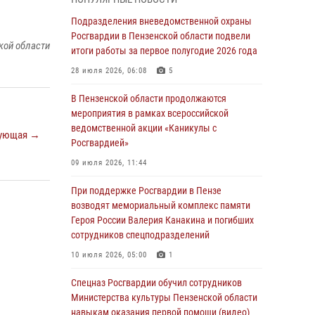
легендарного генерала Яковлева
Подразделения вневедомственной охраны
05 августа 2026, 07:00
Росгвардии в Пензенской области подвели
кой области
итоги работы за первое полугодие 2026 года
Сотрудники пензенского ОМОН «Страж»
познакомили участников сборов «Гвардеец»
28 июля 2026, 06:08
5
с вооружением и техникой Росгвардии
В Пензенской области продолжаются
05 августа 2026, 06:15
6
мероприятия в рамках всероссийской
ведомственной акции «Каникулы с
В Пензе сотрудники Росгвардии оказали
ующая →
Росгвардией»
помощь дезориентированному пенсионеру
09 июля 2026, 11:44
05 августа 2026, 04:00
При поддержке Росгвардии в Пензе
В Пензе при силовой поддержке Росгвардии
возводят мемориальный комплекс памяти
пресечена деятельность ОПГ,
Героя России Валерия Канакина и погибших
маскировавшейся под реабилитационный
сотрудников спецподразделений
центр (видео)
10 июля 2026, 05:00
1
04 августа 2026, 07:05
4
1
Спецназ Росгвардии обучил сотрудников
В Управлении Росгвардии по Пензенской
Министерства культуры Пензенской области
области подвели итоги работы за первое
навыкам оказания первой помощи (видео)
полугодие 2026 года