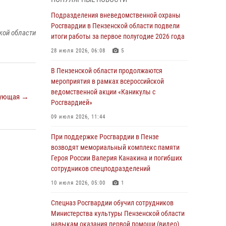
маскировавшейся под реабилитационный
центр (видео)
Подразделения вневедомственной охраны
Росгвардии в Пензенской области подвели
04 августа 2026, 07:05
4
1
кой области
итоги работы за первое полугодие 2026 года
В Управлении Росгвардии по Пензенской
28 июля 2026, 06:08
5
области подвели итоги работы за первое
полугодие 2026 года
В Пензенской области продолжаются
мероприятия в рамках всероссийской
04 августа 2026, 06:08
ведомственной акции «Каникулы с
ующая →
Росгвардией»
Росгвардия обеспечила безопасность
праздничных мероприятий в День ВДВ в
09 июля 2026, 11:44
Пензе
При поддержке Росгвардии в Пензе
03 августа 2026, 07:14
1
возводят мемориальный комплекс памяти
Героя России Валерия Канакина и погибших
В Пензе сотрудники Росгвардии задержали
сотрудников спецподразделений
мужчину, который криками и нецензурной
бранью напугал жильцов многоквартирного
10 июля 2026, 05:00
1
дома
Спецназ Росгвардии обучил сотрудников
03 августа 2026, 05:59
Министерства культуры Пензенской области
навыкам оказания первой помощи (видео)
Росгвардейцы Пензенской области отмечают