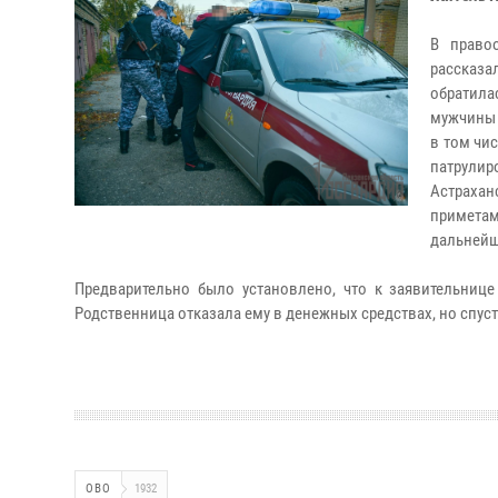
В право
рассказа
обратил
мужчины 
в том чи
патрули
Астраха
примета
дальнейш
Предварительно было установлено, что к заявительниц
Родственница отказала ему в денежных средствах, но спуст
ОВО
1932