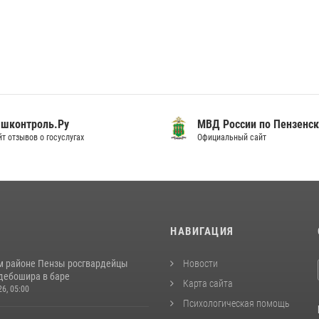
шконтроль.Ру
МВД России по Пензенск
т отзывов о госуслугах
Официальный сайт
И
НАВИГАЦИЯ
м районе Пензы росгвардейцы
Новости
дебошира в баре
Карта сайта
26, 05:00
Психологическая помощь