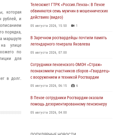
Телесюжет ГТРК «Россия.Пенза»: В Пензе
обвиняются семь мужчин в мошеннических
ы, которая
действиях (видео)
 рублей, и
 описанием
05 августа 2026, 15:50
1
го порядка,
В Заречном росгвардейцы почтили память
на маршруте
легендарного генерала Яковлева
 на улице
схожего по
05 августа 2026, 07:00
лиции для
Сотрудники пензенского ОМОН «Страж»
познакомили участников сборов «Гвардеец»
с вооружением и техникой Росгвардии
ег в долг.
05 августа 2026, 06:15
6
В Пензе сотрудники Росгвардии оказали
помощь дезориентированному пенсионеру
05 августа 2026, 04:00
В Пензе при силовой поддержке Росгвардии
пресечена деятельность ОПГ,
ПОПУЛЯРНЫЕ НОВОСТИ