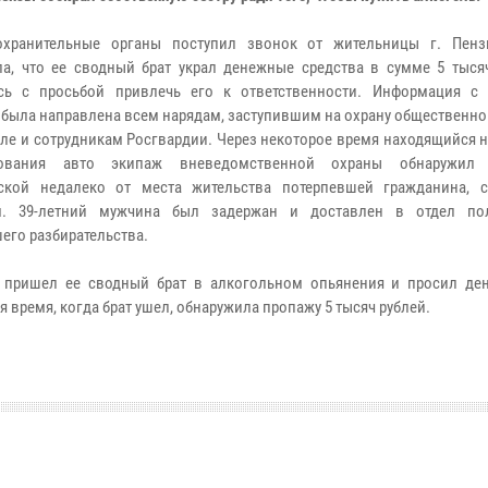
охранительные органы поступил звонок от жительницы г. Пенз
ла, что ее сводный брат украл денежные средства в сумме 5 тысяч
ась с просьбой привлечь его к ответственности. Информация с
была направлена всем нарядам, заступившим на охрану общественно
сле и сотрудникам Росгвардии. Через некоторое время находящийся 
рования авто экипаж вневедомственной охраны обнаружил
нской недалеко от места жительства потерпевшей гражданина, 
м. 39-летний мужчина был задержан и доставлен в отдел по
его разбирательства.
е пришел ее сводный брат в алкогольном опьянения и просил ден
я время, когда брат ушел, обнаружила пропажу 5 тысяч рублей.