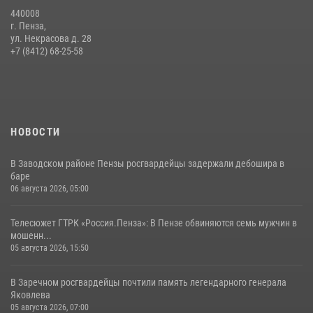
поэзии в «Тарханах»
440008
11 июля 2026, 10:00
2
г. Пенза,
ул. Некрасова д. 28
Сотрудники пензенского ОМОН «Страж» познакомили участников
+7 (8412) 68-25-58
сборов «Гвардеец» с вооружением и техникой Росгвардии
05 августа 2026, 06:15
6
НОВОСТИ
В Заводском районе Пензы росгвардейцы задержали дебошира в
баре
06 августа 2026, 05:00
Телесюжет ГТРК «Россия.Пенза»: В Пензе обвиняются семь мужчин в
мошенн...
05 августа 2026, 15:50
В Заречном росгвардейцы почтили память легендарного генерала
Яковлева
05 августа 2026, 07:00