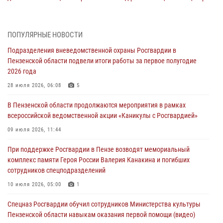
(видео)
04 августа 2026, 07:05
4
1
ПОПУЛЯРНЫЕ НОВОСТИ
В Управлении Росгвардии по Пензенской области подвели итоги
Подразделения вневедомственной охраны Росгвардии в
работы за первое полугодие 2026 года
Пензенской области подвели итоги работы за первое полугодие
04 августа 2026, 06:08
2026 года
Росгвардия обеспечила безопасность праздничных мероприятий в
28 июля 2026, 06:08
5
День ВДВ в Пензе
В Пензенской области продолжаются мероприятия в рамках
03 августа 2026, 07:14
1
всероссийской ведомственной акции «Каникулы с Росгвардией»
В Пензе сотрудники Росгвардии задержали мужчину, который
09 июля 2026, 11:44
криками и нецензурной бранью напугал жильцов многоквартирного
При поддержке Росгвардии в Пензе возводят мемориальный
дома
комплекс памяти Героя России Валерия Канакина и погибших
03 августа 2026, 05:59
сотрудников спецподразделений
Росгвардейцы Пензенской области отмечают 35-летие дежурной
10 июля 2026, 05:00
1
службы
Спецназ Росгвардии обучил сотрудников Министерства культуры
03 августа 2026, 05:15
Пензенской области навыкам оказания первой помощи (видео)