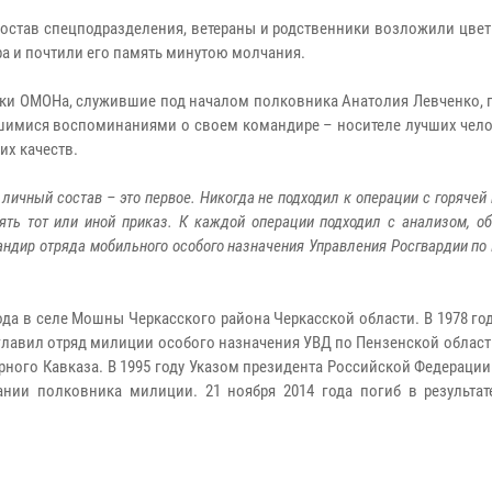
остав спецподразделения, ветераны и родственники возложили цвет
а и почтили его память минутою молчания.
ки ОМОНа, служившие под началом полковника Анатолия Левченко, 
шимися воспоминаниями о своем командире – носителе лучших чело
их качеств.
 личный состав – это первое. Никогда не подходил к операции с горячей
ять тот или иной приказ. К каждой операции подходил с анализом, об
андир отряда мобильного особого назначения Управления Росгвардии по
да в селе Мошны Черкасского района Черкасской области. В 1978 го
озглавил отряд милиции особого назначения УВД по Пензенской област
рного Кавказа. В 1995 году Указом президента Российской Федераци
нии полковника милиции. 21 ноября 2014 года погиб в результат