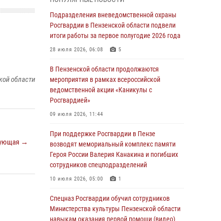
В Управлении Росгвардии по Пензенской
области подвели итоги работы за первое
Подразделения вневедомственной охраны
полугодие 2026 года
Росгвардии в Пензенской области подвели
итоги работы за первое полугодие 2026 года
04 августа 2026, 06:08
28 июля 2026, 06:08
5
Росгвардия обеспечила безопасность
праздничных мероприятий в День ВДВ в
В Пензенской области продолжаются
Пензе
кой области
мероприятия в рамках всероссийской
ведомственной акции «Каникулы с
03 августа 2026, 07:14
1
Росгвардией»
В Пензе сотрудники Росгвардии задержали
09 июля 2026, 11:44
мужчину, который криками и нецензурной
бранью напугал жильцов многоквартирного
При поддержке Росгвардии в Пензе
ующая →
дома
возводят мемориальный комплекс памяти
Героя России Валерия Канакина и погибших
03 августа 2026, 05:59
сотрудников спецподразделений
Росгвардейцы Пензенской области отмечают
10 июля 2026, 05:00
1
35-летие дежурной службы
Спецназ Росгвардии обучил сотрудников
03 августа 2026, 05:15
Министерства культуры Пензенской области
навыкам оказания первой помощи (видео)
Спецназ Росгвардии обучил сотрудников