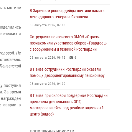
ы к могиле
В Заречном росгвардейцы почтили память
легендарного генерала Яковлева
05 августа 2026, 07:00
поделились
веческих и
Сотрудники пензенского ОМОН «Страж»
познакомили участников сборов «Гвардеец»
с вооружением и техникой Росгвардии
 головой. Не
05 августа 2026, 06:15
6
стоятельно:
 Пензенской
В Пензе сотрудники Росгвардии оказали
помощь дезориентированному пенсионеру
05 августа 2026, 04:00
ду поступил
и. За время
В Пензе при силовой поддержке Росгвардии
и награжден
пресечена деятельность ОПГ,
е аварии в
маскировавшейся под реабилитационный
центр (видео)
04 августа 2026, 07:05
4
1
ПОПУЛЯРНЫЕ НОВОСТИ