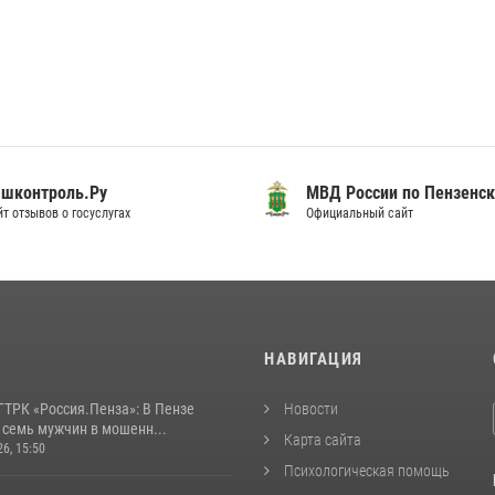
шконтроль.Ру
МВД России по Пензенск
т отзывов о госуслугах
Официальный сайт
И
НАВИГАЦИЯ
ГТРК «Россия.Пенза»: В Пензе
Новости
 семь мужчин в мошенн...
Карта сайта
26, 15:50
Психологическая помощь