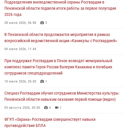
Подразделения вневедомственной охраны Росгвардии в
05 августа 2026, 04:00
Пензенской области подвели итоги работы за первое полугодие
2026 года
В Пензе при силовой поддержке Росгвардии пресечена
деятельность ОПГ, маскировавшейся под реабилитационный центр
28 июля 2026, 06:08
5
(видео)
В Пензенской области продолжаются мероприятия в рамках
04 августа 2026, 07:05
4
1
всероссийской ведомственной акции «Каникулы с Росгвардией»
В Управлении Росгвардии по Пензенской области подвели итоги
09 июля 2026, 11:44
работы за первое полугодие 2026 года
При поддержке Росгвардии в Пензе возводят мемориальный
04 августа 2026, 06:08
комплекс памяти Героя России Валерия Канакина и погибших
сотрудников спецподразделений
Росгвардия обеспечила безопасность праздничных мероприятий в
День ВДВ в Пензе
10 июля 2026, 05:00
1
03 августа 2026, 07:14
1
Спецназ Росгвардии обучил сотрудников Министерства культуры
Пензенской области навыкам оказания первой помощи (видео)
03 августа 2026, 05:00
6
1
ФГУП «Охрана» Росгвардии совершенствует навыки
противодействия БПЛА