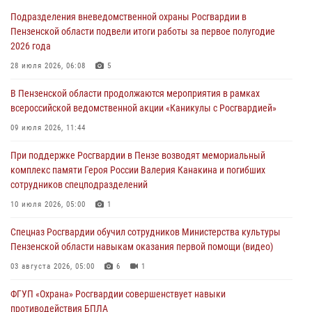
дезориентированному пенсионеру
Подразделения вневедомственной охраны Росгвардии в
05 августа 2026, 04:00
Пензенской области подвели итоги работы за первое полугодие
2026 года
В Пензе при силовой поддержке Росгвардии пресечена
деятельность ОПГ, маскировавшейся под реабилитационный центр
28 июля 2026, 06:08
5
(видео)
В Пензенской области продолжаются мероприятия в рамках
04 августа 2026, 07:05
4
1
всероссийской ведомственной акции «Каникулы с Росгвардией»
В Управлении Росгвардии по Пензенской области подвели итоги
09 июля 2026, 11:44
работы за первое полугодие 2026 года
При поддержке Росгвардии в Пензе возводят мемориальный
04 августа 2026, 06:08
комплекс памяти Героя России Валерия Канакина и погибших
сотрудников спецподразделений
Росгвардия обеспечила безопасность праздничных мероприятий в
День ВДВ в Пензе
10 июля 2026, 05:00
1
03 августа 2026, 07:14
1
Спецназ Росгвардии обучил сотрудников Министерства культуры
Пензенской области навыкам оказания первой помощи (видео)
03 августа 2026, 05:00
6
1
ФГУП «Охрана» Росгвардии совершенствует навыки
противодействия БПЛА