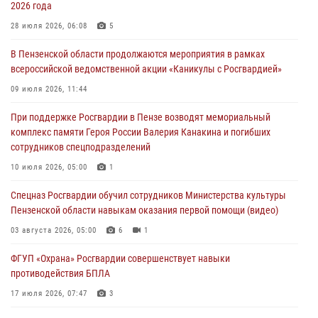
2026 года
Росгвардия обеспечила безопасность праздничных мероприятий в
28 июля 2026, 06:08
5
День ВДВ в Пензе
В Пензенской области продолжаются мероприятия в рамках
03 августа 2026, 07:14
1
всероссийской ведомственной акции «Каникулы с Росгвардией»
В Пензе сотрудники Росгвардии задержали мужчину, который
09 июля 2026, 11:44
криками и нецензурной бранью напугал жильцов многоквартирного
При поддержке Росгвардии в Пензе возводят мемориальный
дома
комплекс памяти Героя России Валерия Канакина и погибших
03 августа 2026, 05:59
сотрудников спецподразделений
Росгвардейцы Пензенской области отмечают 35-летие дежурной
10 июля 2026, 05:00
1
службы
Спецназ Росгвардии обучил сотрудников Министерства культуры
03 августа 2026, 05:15
Пензенской области навыкам оказания первой помощи (видео)
03 августа 2026, 05:00
6
1
ФГУП «Охрана» Росгвардии совершенствует навыки
противодействия БПЛА
17 июля 2026, 07:47
3