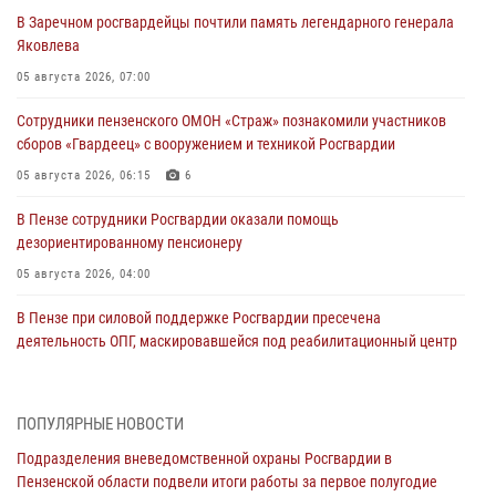
В Заречном росгвардейцы почтили память легендарного генерала
Яковлева
05 августа 2026, 07:00
Сотрудники пензенского ОМОН «Страж» познакомили участников
сборов «Гвардеец» с вооружением и техникой Росгвардии
05 августа 2026, 06:15
6
В Пензе сотрудники Росгвардии оказали помощь
дезориентированному пенсионеру
05 августа 2026, 04:00
В Пензе при силовой поддержке Росгвардии пресечена
деятельность ОПГ, маскировавшейся под реабилитационный центр
(видео)
04 августа 2026, 07:05
4
1
ПОПУЛЯРНЫЕ НОВОСТИ
В Управлении Росгвардии по Пензенской области подвели итоги
Подразделения вневедомственной охраны Росгвардии в
работы за первое полугодие 2026 года
Пензенской области подвели итоги работы за первое полугодие
04 августа 2026, 06:08