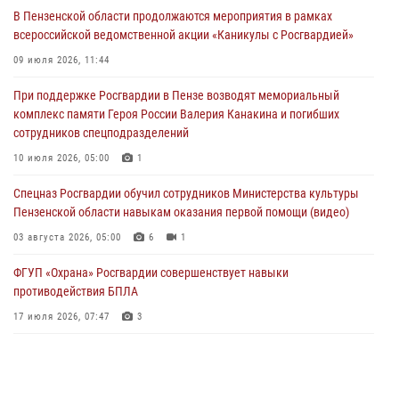
05 августа 2026, 04:00
В Пензенской области продолжаются мероприятия в рамках
всероссийской ведомственной акции «Каникулы с Росгвардией»
В Пензе при силовой поддержке Росгвардии пресечена
деятельность ОПГ, маскировавшейся под реабилитационный центр
09 июля 2026, 11:44
(видео)
При поддержке Росгвардии в Пензе возводят мемориальный
04 августа 2026, 07:05
4
1
комплекс памяти Героя России Валерия Канакина и погибших
сотрудников спецподразделений
В Управлении Росгвардии по Пензенской области подвели итоги
работы за первое полугодие 2026 года
10 июля 2026, 05:00
1
04 августа 2026, 06:08
Спецназ Росгвардии обучил сотрудников Министерства культуры
Пензенской области навыкам оказания первой помощи (видео)
03 августа 2026, 05:00
6
1
ФГУП «Охрана» Росгвардии совершенствует навыки
противодействия БПЛА
17 июля 2026, 07:47
3
Военнослужащие Росгвардии в Заречном приняли участие в
просветительской лекции Общества «Знание»
16 июля 2026, 05:00
2