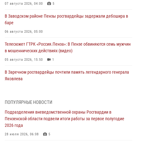
07 августа 2026, 04:00
5
В Заводском районе Пензы росгвардейцы задержали дебошира в
баре
06 августа 2026, 05:00
Телесюжет ГТРК «Россия.Пенза»: В Пензе обвиняются семь мужчин
в мошеннических действиях (видео)
05 августа 2026, 15:50
1
В Заречном росгвардейцы почтили память легендарного генерала
Яковлева
05 августа 2026, 07:00
Сотрудники пензенского ОМОН «Страж» познакомили участников
ПОПУЛЯРНЫЕ НОВОСТИ
сборов «Гвардеец» с вооружением и техникой Росгвардии
Подразделения вневедомственной охраны Росгвардии в
05 августа 2026, 06:15
6
Пензенской области подвели итоги работы за первое полугодие
2026 года
В Пензе сотрудники Росгвардии оказали помощь
дезориентированному пенсионеру
28 июля 2026, 06:08
5