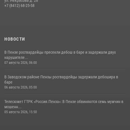
ул. Некрасова д. 28
В Пензе сотрудники Росгвардии обезвредили артиллерийский
+7 (8412) 68-25-58
боеприпас времен Великой Отечественной войны (видео)
13 июля 2026, 05:03
5
1
НОВОСТИ
В Пензе росгвардейцы пресекли дебош в баре и задержали двух
нарушителе...
07 августа 2026, 06:00
В Заводском районе Пензы росгвардейцы задержали дебошира в
баре
06 августа 2026, 05:00
Телесюжет ГТРК «Россия.Пенза»: В Пензе обвиняются семь мужчин в
мошенн...
05 августа 2026, 15:50