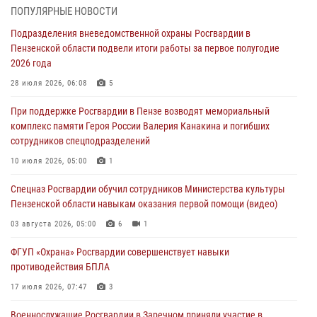
В Заречном росгвардейцы почтили память легендарного генерала
ПОПУЛЯРНЫЕ НОВОСТИ
Яковлева
Подразделения вневедомственной охраны Росгвардии в
05 августа 2026, 07:00
Пензенской области подвели итоги работы за первое полугодие
2026 года
Сотрудники пензенского ОМОН «Страж» познакомили участников
сборов «Гвардеец» с вооружением и техникой Росгвардии
28 июля 2026, 06:08
5
05 августа 2026, 06:15
6
При поддержке Росгвардии в Пензе возводят мемориальный
комплекс памяти Героя России Валерия Канакина и погибших
В Пензе сотрудники Росгвардии оказали помощь
сотрудников спецподразделений
дезориентированному пенсионеру
10 июля 2026, 05:00
1
05 августа 2026, 04:00
Спецназ Росгвардии обучил сотрудников Министерства культуры
В Пензе при силовой поддержке Росгвардии пресечена
Пензенской области навыкам оказания первой помощи (видео)
деятельность ОПГ, маскировавшейся под реабилитационный центр
(видео)
03 августа 2026, 05:00
6
1
04 августа 2026, 07:05
4
1
ФГУП «Охрана» Росгвардии совершенствует навыки
противодействия БПЛА
17 июля 2026, 07:47
3
Военнослужащие Росгвардии в Заречном приняли участие в