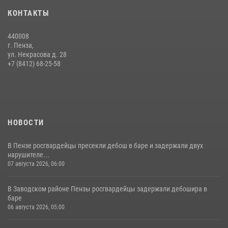
Сотрудники пензенского ОМОН «Страж» познакомили участников
КОНТАКТЫ
сборов «Гвардеец» с вооружением и техникой Росгвардии
05 августа 2026, 06:15
6
440008
г. Пенза,
Начальник Управления Росгвардии по Пензенской области Павел
ул. Некрасова д. 28
Пучков посетил 55-й Всероссийский Лермонтовский праздник
+7 (8412) 68-25-58
поэзии в «Тарханах»
11 июля 2026, 10:00
2
НОВОСТИ
В Пензе росгвардейцы пресекли дебош в баре и задержали двух
нарушителе...
07 августа 2026, 06:00
В Заводском районе Пензы росгвардейцы задержали дебошира в
баре
06 августа 2026, 05:00