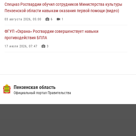
03 августа 2026, 07:14
1
Спецназ Росгвардии обучил сотрудников Министерства культуры
Пензенской области навыкам оказания первой помощи (видео)
03 августа 2026, 05:00
6
1
ФГУП «Охрана» Росгвардии совершенствует навыки
противодействия БПЛА
17 июля 2026, 07:47
3
Пензенский спецназ Росгвардии готовит студентов к окружному
этапу «Зарницы 2.0» (видео)
10 июля 2026, 06:01
6
1
Военнослужащие Росгвардии в Заречном приняли участие в
Пензенская область
просветительской лекции Общества «Знание»
Официальный портал Правительства
16 июля 2026, 05:00
2
Интервью с сотрудником службы ОМОН: как проходит день на
службе
15 июля 2026, 07:00