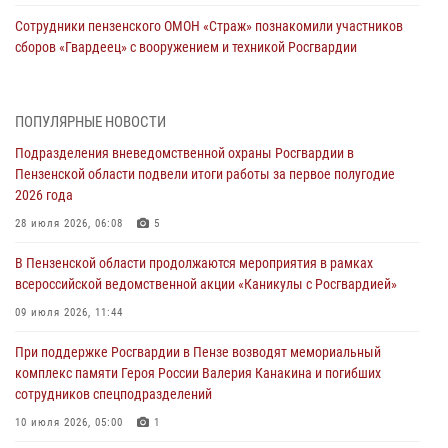
Сотрудники пензенского ОМОН «Страж» познакомили участников
сборов «Гвардеец» с вооружением и техникой Росгвардии
05 августа 2026, 06:15
6
В Пензе сотрудники Росгвардии оказали помощь
ПОПУЛЯРНЫЕ НОВОСТИ
дезориентированному пенсионеру
Подразделения вневедомственной охраны Росгвардии в
05 августа 2026, 04:00
Пензенской области подвели итоги работы за первое полугодие
2026 года
В Пензе при силовой поддержке Росгвардии пресечена
деятельность ОПГ, маскировавшейся под реабилитационный центр
28 июля 2026, 06:08
5
(видео)
В Пензенской области продолжаются мероприятия в рамках
04 августа 2026, 07:05
4
1
всероссийской ведомственной акции «Каникулы с Росгвардией»
В Управлении Росгвардии по Пензенской области подвели итоги
09 июля 2026, 11:44
работы за первое полугодие 2026 года
При поддержке Росгвардии в Пензе возводят мемориальный
04 августа 2026, 06:08
комплекс памяти Героя России Валерия Канакина и погибших
сотрудников спецподразделений
Росгвардия обеспечила безопасность праздничных мероприятий в
День ВДВ в Пензе
10 июля 2026, 05:00
1