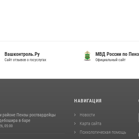
шконтроль.Ру
МВД России по Пензенск
т отзывов о госуслугах
Официальный сайт
И
НАВИГАЦИЯ
м районе Пензы росгвардейцы
Новости
дебошира в баре
Карта сайта
26, 05:00
Психологическая помощь