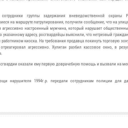
 сотрудники группы задержания вневедомственной охраны Ро
иеся на маршруте патрулирования, получили сообщение, что на ули
я агрессивно настроенный мужчина, который нарушает общественны
о указанному адресу, росгвардейцы выяснили, что нетрезвый гражда
с работником киоска. На требования продавца покинуть торговую зон
отреагировал агрессивно. Хулиган разбил кассовое окно, в резул
я.
сгвардии оказали ему первую доврачебную помощь и вызвали на мес
щи нарушителя 1994г.р. передали сотрудникам полиции для д