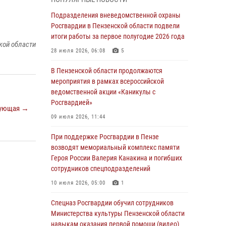
маскировавшейся под реабилитационный
центр (видео)
Подразделения вневедомственной охраны
Росгвардии в Пензенской области подвели
04 августа 2026, 07:05
4
1
итоги работы за первое полугодие 2026 года
кой области
В Управлении Росгвардии по Пензенской
28 июля 2026, 06:08
5
области подвели итоги работы за первое
полугодие 2026 года
В Пензенской области продолжаются
мероприятия в рамках всероссийской
04 августа 2026, 06:08
ведомственной акции «Каникулы с
Росгвардией»
Росгвардия обеспечила безопасность
ующая →
праздничных мероприятий в День ВДВ в
09 июля 2026, 11:44
Пензе
При поддержке Росгвардии в Пензе
03 августа 2026, 07:14
1
возводят мемориальный комплекс памяти
Героя России Валерия Канакина и погибших
В Пензе сотрудники Росгвардии задержали
сотрудников спецподразделений
мужчину, который криками и нецензурной
бранью напугал жильцов многоквартирного
10 июля 2026, 05:00
1
дома
Спецназ Росгвардии обучил сотрудников
03 августа 2026, 05:59
Министерства культуры Пензенской области
навыкам оказания первой помощи (видео)
Росгвардейцы Пензенской области отмечают