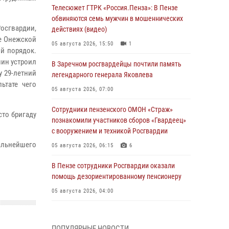
Телесюжет ГТРК «Россия.Пенза»: В Пензе
обвиняются семь мужчин в мошеннических
сгвардии,
действиях (видео)
це Онежской
05 августа 2026, 15:50
1
й порядок.
нин устроил
В Заречном росгвардейцы почтили память
у 29-летний
легендарного генерала Яковлева
ьтате чего
05 августа 2026, 07:00
Сотрудники пензенского ОМОН «Страж»
то бригаду
познакомили участников сборов «Гвардеец»
с вооружением и техникой Росгвардии
альнейшего
05 августа 2026, 06:15
6
В Пензе сотрудники Росгвардии оказали
помощь дезориентированному пенсионеру
05 августа 2026, 04:00
В Пензе при силовой поддержке Росгвардии
пресечена деятельность ОПГ,
ПОПУЛЯРНЫЕ НОВОСТИ