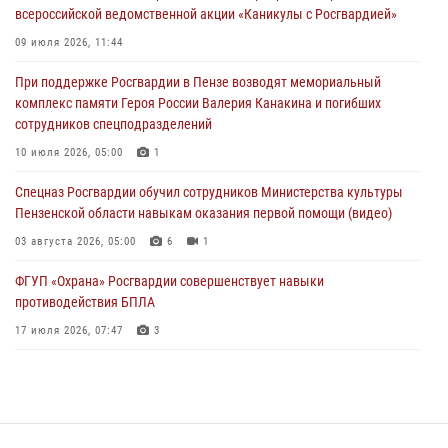
всероссийской ведомственной акции «Каникулы с Росгвардией»
В Пензе при силовой поддержке Росгвардии пресечена
деятельность ОПГ, маскировавшейся под реабилитационный центр
09 июля 2026, 11:44
(видео)
При поддержке Росгвардии в Пензе возводят мемориальный
04 августа 2026, 07:05
4
1
комплекс памяти Героя России Валерия Канакина и погибших
сотрудников спецподразделений
В Управлении Росгвардии по Пензенской области подвели итоги
работы за первое полугодие 2026 года
10 июля 2026, 05:00
1
04 августа 2026, 06:08
Спецназ Росгвардии обучил сотрудников Министерства культуры
Пензенской области навыкам оказания первой помощи (видео)
03 августа 2026, 05:00
6
1
ФГУП «Охрана» Росгвардии совершенствует навыки
противодействия БПЛА
17 июля 2026, 07:47
3
Военнослужащие Росгвардии в Заречном приняли участие в
просветительской лекции Общества «Знание»
16 июля 2026, 05:00
2