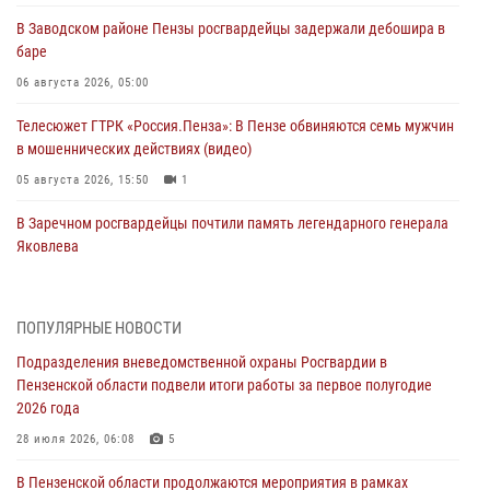
В Заводском районе Пензы росгвардейцы задержали дебошира в
баре
06 августа 2026, 05:00
Телесюжет ГТРК «Россия.Пенза»: В Пензе обвиняются семь мужчин
в мошеннических действиях (видео)
05 августа 2026, 15:50
1
В Заречном росгвардейцы почтили память легендарного генерала
Яковлева
05 августа 2026, 07:00
Сотрудники пензенского ОМОН «Страж» познакомили участников
ПОПУЛЯРНЫЕ НОВОСТИ
сборов «Гвардеец» с вооружением и техникой Росгвардии
Подразделения вневедомственной охраны Росгвардии в
05 августа 2026, 06:15
6
Пензенской области подвели итоги работы за первое полугодие
2026 года
В Пензе сотрудники Росгвардии оказали помощь
дезориентированному пенсионеру
28 июля 2026, 06:08
5
05 августа 2026, 04:00
В Пензенской области продолжаются мероприятия в рамках