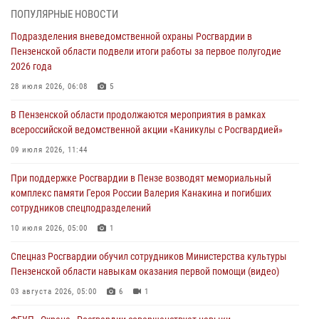
ПОПУЛЯРНЫЕ НОВОСТИ
В Управлении Росгвардии по Пензенской области подвели итоги
Подразделения вневедомственной охраны Росгвардии в
работы за первое полугодие 2026 года
Пензенской области подвели итоги работы за первое полугодие
04 августа 2026, 06:08
2026 года
Росгвардия обеспечила безопасность праздничных мероприятий в
28 июля 2026, 06:08
5
День ВДВ в Пензе
В Пензенской области продолжаются мероприятия в рамках
03 августа 2026, 07:14
1
всероссийской ведомственной акции «Каникулы с Росгвардией»
В Пензе сотрудники Росгвардии задержали мужчину, который
09 июля 2026, 11:44
криками и нецензурной бранью напугал жильцов многоквартирного
При поддержке Росгвардии в Пензе возводят мемориальный
дома
комплекс памяти Героя России Валерия Канакина и погибших
03 августа 2026, 05:59
сотрудников спецподразделений
Росгвардейцы Пензенской области отмечают 35-летие дежурной
10 июля 2026, 05:00
1
службы
Спецназ Росгвардии обучил сотрудников Министерства культуры
03 августа 2026, 05:15
Пензенской области навыкам оказания первой помощи (видео)
03 августа 2026, 05:00
6
1