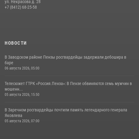
ул. Некрасова д. 28
Сотрудники пензенского ОМОН «Страж» познакомили участников
+7 (8412) 68-25-58
сборов «Гвардеец» с вооружением и техникой Росгвардии
05 августа 2026, 06:15
6
НОВОСТИ
В Заводском районе Пензы росгвардейцы задержали дебошира в
баре
06 августа 2026, 05:00
Телесюжет ГТРК «Россия.Пенза»: В Пензе обвиняются семь мужчин в
мошенн...
05 августа 2026, 15:50
В Заречном росгвардейцы почтили память легендарного генерала
Яковлева
05 августа 2026, 07:00