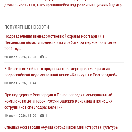
деятельность ОПГ, маскировавшейся под реабилитационный центр
(видео)
04 августа 2026, 07:05
4
1
ПОПУЛЯРНЫЕ НОВОСТИ
В Управлении Росгвардии по Пензенской области подвели итоги
Подразделения вневедомственной охраны Росгвардии в
работы за первое полугодие 2026 года
Пензенской области подвели итоги работы за первое полугодие
04 августа 2026, 06:08
2026 года
Росгвардия обеспечила безопасность праздничных мероприятий в
28 июля 2026, 06:08
5
День ВДВ в Пензе
В Пензенской области продолжаются мероприятия в рамках
03 августа 2026, 07:14
1
всероссийской ведомственной акции «Каникулы с Росгвардией»
В Пензе сотрудники Росгвардии задержали мужчину, который
09 июля 2026, 11:44
криками и нецензурной бранью напугал жильцов многоквартирного
При поддержке Росгвардии в Пензе возводят мемориальный
дома
комплекс памяти Героя России Валерия Канакина и погибших
03 августа 2026, 05:59
сотрудников спецподразделений
Росгвардейцы Пензенской области отмечают 35-летие дежурной
10 июля 2026, 05:00
1
службы
Спецназ Росгвардии обучил сотрудников Министерства культуры
03 августа 2026, 05:15