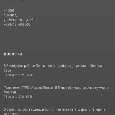
Пучков посетил 55-й Всероссийский Лермонтовский праздник
поэзии в «Тарханах»
440008
11 июля 2026, 10:00
2
г. Пенза,
ул. Некрасова д. 28
В Пензе сотрудники Росгвардии обезвредили артиллерийский
+7 (8412) 68-25-58
боеприпас времен Великой Отечественной войны (видео)
13 июля 2026, 05:03
5
1
НОВОСТИ
В Заводском районе Пензы росгвардейцы задержали дебошира в
баре
06 августа 2026, 05:00
Телесюжет ГТРК «Россия.Пенза»: В Пензе обвиняются семь мужчин в
мошенн...
05 августа 2026, 15:50
В Заречном росгвардейцы почтили память легендарного генерала
Яковлева