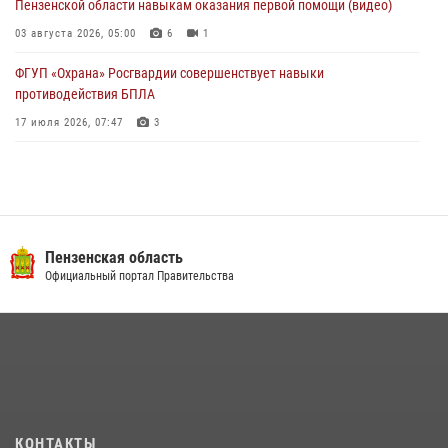
Пензенской области навыкам оказания первой помощи (видео)
03 августа 2026, 05:00
6
1
ФГУП «Охрана» Росгвардии совершенствует навыки
противодействия БПЛА
17 июля 2026, 07:47
3
Военнослужащие Росгвардии в Заречном приняли участие в
просветительской лекции Общества «Знание»
16 июля 2026, 05:00
2
Пензенский спецназ Росгвардии готовит студентов к окружному
Пензенская область
этапу «Зарницы 2.0» (видео)
Официальный портал Правительства
10 июля 2026, 06:01
6
1
Интервью с сотрудником службы ОМОН: как проходит день на
службе
15 июля 2026, 07:00
Начальник Управления Росгвардии по Пензенской области Павел
КОНТАКТЫ