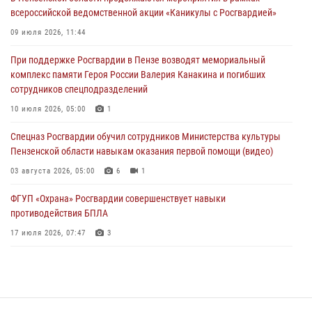
03 августа 2026, 07:14
1
всероссийской ведомственной акции «Каникулы с Росгвардией»
В Пензе сотрудники Росгвардии задержали мужчину, который
09 июля 2026, 11:44
криками и нецензурной бранью напугал жильцов многоквартирного
При поддержке Росгвардии в Пензе возводят мемориальный
дома
комплекс памяти Героя России Валерия Канакина и погибших
03 августа 2026, 05:59
сотрудников спецподразделений
Росгвардейцы Пензенской области отмечают 35-летие дежурной
10 июля 2026, 05:00
1
службы
Спецназ Росгвардии обучил сотрудников Министерства культуры
03 августа 2026, 05:15
Пензенской области навыкам оказания первой помощи (видео)
03 августа 2026, 05:00
6
1
ФГУП «Охрана» Росгвардии совершенствует навыки
противодействия БПЛА
17 июля 2026, 07:47
3
Военнослужащие Росгвардии в Заречном приняли участие в
просветительской лекции Общества «Знание»
16 июля 2026, 05:00
2