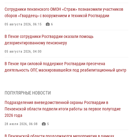
Сотрудники пензенского ОМОН «Страж» познакомили участников
сборов «Гвардеец» с вооружением и техникой Росгвардии
05 августа 2026, 06:15
6
В Пензе сотрудники Росгвардии оказали помощь
дезориентированному пенсионеру
05 августа 2026, 04:00
В Пензе при силовой поддержке Росгвардии пресечена
деятельность ОПГ, маскировавшейся под реабилитационный центр
(видео)
04 августа 2026, 07:05
4
1
ПОПУЛЯРНЫЕ НОВОСТИ
В Управлении Росгвардии по Пензенской области подвели итоги
Подразделения вневедомственной охраны Росгвардии в
работы за первое полугодие 2026 года
Пензенской области подвели итоги работы за первое полугодие
04 августа 2026, 06:08
2026 года
Росгвардия обеспечила безопасность праздничных мероприятий в
28 июля 2026, 06:08
5
День ВДВ в Пензе
В Пензенской области продолжаются мероприятия в рамках