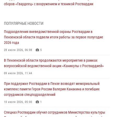
сборов «Гвардеец» с вооружением и техникой Росгвардии
05 августа 2026, 06:15
6
В Пензе сотрудники Росгвардии оказали помощь
ПОПУЛЯРНЫЕ НОВОСТИ
дезориентированному пенсионеру
Подразделения вневедомственной охраны Росгвардии в
05 августа 2026, 04:00
Пензенской области подвели итоги работы за первое полугодие
2026 года
В Пензе при силовой поддержке Росгвардии пресечена
деятельность ОПГ, маскировавшейся под реабилитационный центр
28 июля 2026, 06:08
5
(видео)
В Пензенской области продолжаются мероприятия в рамках
04 августа 2026, 07:05
4
1
всероссийской ведомственной акции «Каникулы с Росгвардией»
В Управлении Росгвардии по Пензенской области подвели итоги
09 июля 2026, 11:44
работы за первое полугодие 2026 года
При поддержке Росгвардии в Пензе возводят мемориальный
04 августа 2026, 06:08
комплекс памяти Героя России Валерия Канакина и погибших
сотрудников спецподразделений
Росгвардия обеспечила безопасность праздничных мероприятий в
День ВДВ в Пензе
10 июля 2026, 05:00
1
03 августа 2026, 07:14
1
Спецназ Росгвардии обучил сотрудников Министерства культуры