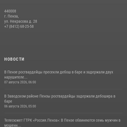
05 августа 2026, 06:15
6
440008
г. Пенза,
Начальник Управления Росгвардии по Пензенской области Павел
ул. Некрасова д. 28
Пучков посетил 55-й Всероссийский Лермонтовский праздник
+7 (8412) 68-25-58
поэзии в «Тарханах»
11 июля 2026, 10:00
2
НОВОСТИ
В Пензе росгвардейцы пресекли дебош в баре и задержали двух
нарушителе...
07 августа 2026, 06:00
В Заводском районе Пензы росгвардейцы задержали дебошира в
баре
06 августа 2026, 05:00
Телесюжет ГТРК «Россия.Пенза»: В Пензе обвиняются семь мужчин в
мошенн...