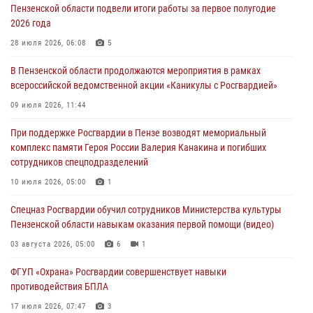
Пензенской области подвели итоги работы за первое полугодие
04 августа 2026, 06:08
2026 года
Росгвардия обеспечила безопасность праздничных мероприятий в
28 июля 2026, 06:08
5
День ВДВ в Пензе
В Пензенской области продолжаются мероприятия в рамках
03 августа 2026, 07:14
1
всероссийской ведомственной акции «Каникулы с Росгвардией»
В Пензе сотрудники Росгвардии задержали мужчину, который
09 июля 2026, 11:44
криками и нецензурной бранью напугал жильцов многоквартирного
При поддержке Росгвардии в Пензе возводят мемориальный
дома
комплекс памяти Героя России Валерия Канакина и погибших
03 августа 2026, 05:59
сотрудников спецподразделений
Росгвардейцы Пензенской области отмечают 35-летие дежурной
10 июля 2026, 05:00
1
службы
Спецназ Росгвардии обучил сотрудников Министерства культуры
03 августа 2026, 05:15
Пензенской области навыкам оказания первой помощи (видео)
03 августа 2026, 05:00
6
1
ФГУП «Охрана» Росгвардии совершенствует навыки
противодействия БПЛА
17 июля 2026, 07:47
3