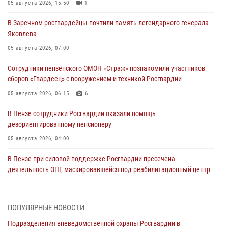
05 августа 2026, 15:50
1
В Заречном росгвардейцы почтили память легендарного генерала
Яковлева
05 августа 2026, 07:00
Сотрудники пензенского ОМОН «Страж» познакомили участников
сборов «Гвардеец» с вооружением и техникой Росгвардии
05 августа 2026, 06:15
6
В Пензе сотрудники Росгвардии оказали помощь
дезориентированному пенсионеру
05 августа 2026, 04:00
В Пензе при силовой поддержке Росгвардии пресечена
деятельность ОПГ, маскировавшейся под реабилитационный центр
(видео)
04 августа 2026, 07:05
4
1
ПОПУЛЯРНЫЕ НОВОСТИ
В Управлении Росгвардии по Пензенской области подвели итоги
Подразделения вневедомственной охраны Росгвардии в
работы за первое полугодие 2026 года