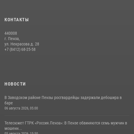
15 июля 2026, 07:00
Начальник Управления Росгвардии по Пензенской области Павел
КОНТАКТЫ
Пучков посетил 55-й Всероссийский Лермонтовский праздник
поэзии в «Тарханах»
440008
11 июля 2026, 10:00
2
г. Пенза,
ул. Некрасова д. 28
В Пензе сотрудники Росгвардии обезвредили артиллерийский
+7 (8412) 68-25-58
боеприпас времен Великой Отечественной войны (видео)
13 июля 2026, 05:03
5
1
НОВОСТИ
В Заводском районе Пензы росгвардейцы задержали дебошира в
баре
06 августа 2026, 05:00
Телесюжет ГТРК «Россия.Пенза»: В Пензе обвиняются семь мужчин в
мошенн...
05 августа 2026, 15:50