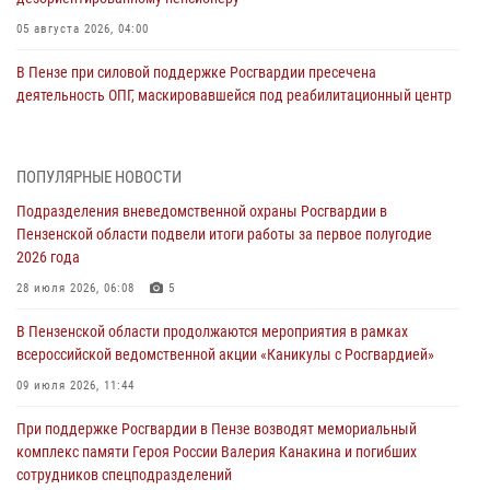
05 августа 2026, 04:00
В Пензе при силовой поддержке Росгвардии пресечена
деятельность ОПГ, маскировавшейся под реабилитационный центр
(видео)
04 августа 2026, 07:05
4
1
ПОПУЛЯРНЫЕ НОВОСТИ
В Управлении Росгвардии по Пензенской области подвели итоги
Подразделения вневедомственной охраны Росгвардии в
работы за первое полугодие 2026 года
Пензенской области подвели итоги работы за первое полугодие
04 августа 2026, 06:08
2026 года
Росгвардия обеспечила безопасность праздничных мероприятий в
28 июля 2026, 06:08
5
День ВДВ в Пензе
В Пензенской области продолжаются мероприятия в рамках
03 августа 2026, 07:14
1
всероссийской ведомственной акции «Каникулы с Росгвардией»
В Пензе сотрудники Росгвардии задержали мужчину, который
09 июля 2026, 11:44
криками и нецензурной бранью напугал жильцов многоквартирного
При поддержке Росгвардии в Пензе возводят мемориальный
дома
комплекс памяти Героя России Валерия Канакина и погибших
03 августа 2026, 05:59
сотрудников спецподразделений