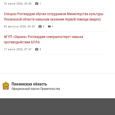
Росгвардейцы Пензенской области отмечают 35-летие дежурной
10 июля 2026, 05:00
1
службы
Спецназ Росгвардии обучил сотрудников Министерства культуры
03 августа 2026, 05:15
Пензенской области навыкам оказания первой помощи (видео)
03 августа 2026, 05:00
6
1
ФГУП «Охрана» Росгвардии совершенствует навыки
противодействия БПЛА
17 июля 2026, 07:47
3
Военнослужащие Росгвардии в Заречном приняли участие в
просветительской лекции Общества «Знание»
16 июля 2026, 05:00
2
Пензенский спецназ Росгвардии готовит студентов к окружному
Пензенская область
этапу «Зарницы 2.0» (видео)
Официальный портал Правительства
10 июля 2026, 06:01
6
1
Интервью с сотрудником службы ОМОН: как проходит день на
службе