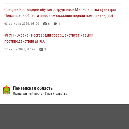
службы
Спецназ Росгвардии обучил сотрудников Министерства культуры
03 августа 2026, 05:15
Пензенской области навыкам оказания первой помощи (видео)
03 августа 2026, 05:00
6
1
ФГУП «Охрана» Росгвардии совершенствует навыки
противодействия БПЛА
17 июля 2026, 07:47
3
Военнослужащие Росгвардии в Заречном приняли участие в
просветительской лекции Общества «Знание»
16 июля 2026, 05:00
2
Пензенский спецназ Росгвардии готовит студентов к окружному
Пензенская область
этапу «Зарницы 2.0» (видео)
Официальный портал Правительства
10 июля 2026, 06:01
6
1
Интервью с сотрудником службы ОМОН: как проходит день на
службе
15 июля 2026, 07:00