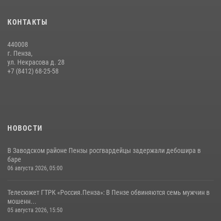
Начальник Управления Росгвардии по Пензенской области Павел
КОНТАКТЫ
Пучков посетил 55-й Всероссийский Лермонтовский праздник
поэзии в «Тарханах»
440008
11 июля 2026, 10:00
2
г. Пенза,
ул. Некрасова д. 28
В Пензе сотрудники Росгвардии обезвредили артиллерийский
+7 (8412) 68-25-58
боеприпас времен Великой Отечественной войны (видео)
13 июля 2026, 05:03
5
1
НОВОСТИ
В Заводском районе Пензы росгвардейцы задержали дебошира в
баре
06 августа 2026, 05:00
Телесюжет ГТРК «Россия.Пенза»: В Пензе обвиняются семь мужчин в
мошенн...
05 августа 2026, 15:50