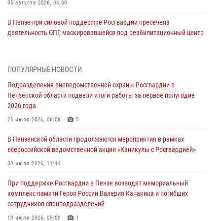
05 августа 2026, 04:00
В Пензе при силовой поддержке Росгвардии пресечена
деятельность ОПГ, маскировавшейся под реабилитационный центр
(видео)
04 августа 2026, 07:05
4
1
ПОПУЛЯРНЫЕ НОВОСТИ
В Управлении Росгвардии по Пензенской области подвели итоги
Подразделения вневедомственной охраны Росгвардии в
работы за первое полугодие 2026 года
Пензенской области подвели итоги работы за первое полугодие
04 августа 2026, 06:08
2026 года
Росгвардия обеспечила безопасность праздничных мероприятий в
28 июля 2026, 06:08
5
День ВДВ в Пензе
В Пензенской области продолжаются мероприятия в рамках
03 августа 2026, 07:14
1
всероссийской ведомственной акции «Каникулы с Росгвардией»
В Пензе сотрудники Росгвардии задержали мужчину, который
09 июля 2026, 11:44
криками и нецензурной бранью напугал жильцов многоквартирного
При поддержке Росгвардии в Пензе возводят мемориальный
дома
комплекс памяти Героя России Валерия Канакина и погибших
03 августа 2026, 05:59
сотрудников спецподразделений
Росгвардейцы Пензенской области отмечают 35-летие дежурной
10 июля 2026, 05:00
1